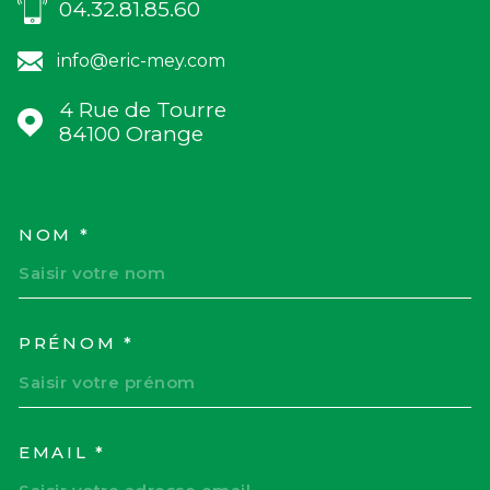
04.32.81.85.60
info@eric-mey.com
4 Rue de Tourre
84100
Orange
NOM *
TRAD_MELTEM_VOSCOORD
PRÉNOM *
EMAIL *