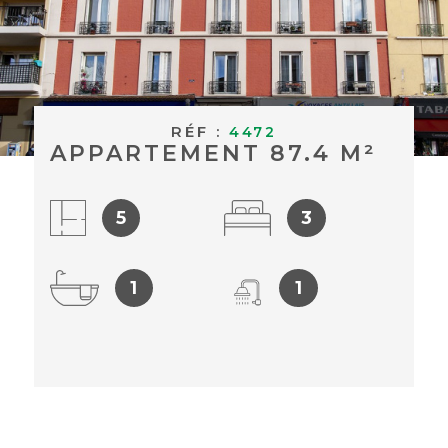
BUDGET
ACHETER À
Surface
L'INTERNAT
SURFACE
Pièces
ACTUALITÉS
RÉF :
4472
PIÈCES
APPARTEMENT 87.4 M²
BLOG
RÉFÉRENCE
5
3
CRITÈRES
SUPPLÉMENTAIRES
1
1
Piscine
Parking
Terrasse
RECHERCHER