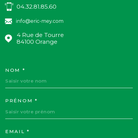
04.32.81.85.60
info@eric-mey.com
4 Rue de Tourre
84100
Orange
NOM *
TRAD_MELTEM_VOSCOORD
PRÉNOM *
EMAIL *