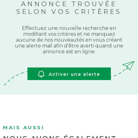
BUDGET
ANNONCE TROUVÉE
SELON VOS CRITÈRES
ACHETER À
Surface
L'INTERNAT
SURFACE
Effectuez une nouvelle recherche en
modifiant vos critères et ne manquez
Pièces
aucune de nos nouveautés en vous créant
ACTUALITÉS
PIÈCES
une alerte mail afin d'être averti quand une
annonce est en ligne.
BLOG
RÉFÉRENCE
Activer une alerte
CRITÈRES
SUPPLÉMENTAIRES
Piscine
Parking
Terrasse
RECHERCHER
MAIS AUSSI