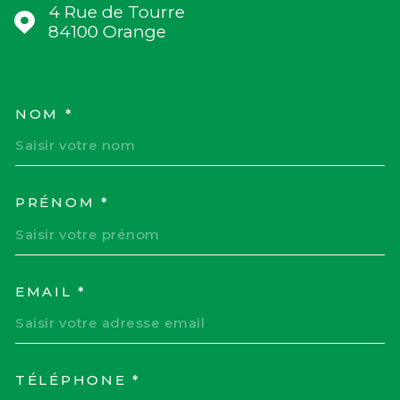
4 Rue de Tourre
84100
Orange
NOM *
TRAD_MELTEM_VOSCOORD
PRÉNOM *
EMAIL *
TÉLÉPHONE *