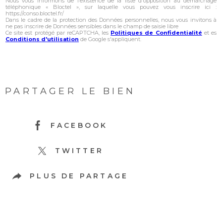
Nous vous informons de l’existence de la liste d'opposition au démarchage
téléphonique « Bloctel », sur laquelle vous pouvez vous inscrire ici :
https://conso.bloctel.fr/
Dans le cadre de la protection des Données personnelles, nous vous invitons à
ne pas inscrire de Données sensibles dans le champ de saisie libre
Ce site est protégé par reCAPTCHA, les
Politiques de Confidentialité
et es
Conditions d'utilisation
de Google s'appliquent.
PARTAGER LE BIEN
FACEBOOK
TWITTER
PLUS DE PARTAGE