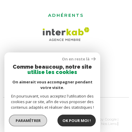
ADHÉRENTS
On en reste là
Comme beaucoup, notre site
utilise les cookies
On aimerait vous accompagner pendant
votre visite.
En poursuivant, vous acceptez l'utilisation des
cookies par ce site, afin de vous proposer des
contenus adaptés et réaliser des statistiques !
© 2026 | Tous droits réservés | Traduction powered by Google |
PARAMÉTRER
OK POUR MOI !
Nos Honoraires
Plan Du Site
Mentions Légales
Nos Liens
Politique RGPD
Cookies