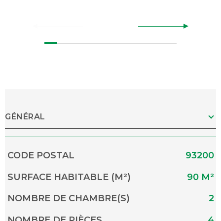
GÉNÉRAL
Caractérisque
Valeurs
CODE POSTAL
93200
SURFACE HABITABLE (M²)
90 M²
NOMBRE DE CHAMBRE(S)
2
NOMBRE DE PIÈCES
4