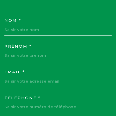
NOM *
TRAD_MELTEM_VOSCOORD
PRÉNOM *
EMAIL *
TÉLÉPHONE *