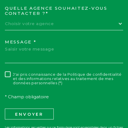
QUELLE AGENCE SOUHAITEZ-VOUS
TRAD_MELTEM_VOREDEM
CONTACTER ?*
Choisir votre agence
MESSAGE *
J'ai pris connaissance de la Politique de confidentialité
RÈGLEMENTATION
et des informations relatives au traitement de mes
données personnelles (*)
* Champ obligatoire
ENVOYER
Les informations recueillies sur ce formulaire sont enregistrées dans un fichier