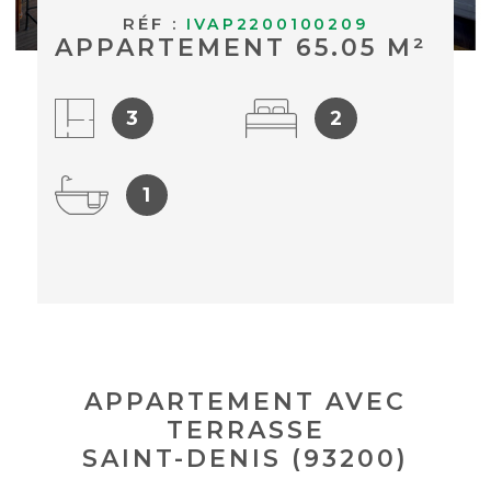
BUDGET
RÉF :
IVAP2200100209
APPARTEMENT 65.05 M²
ACHETER À
Surface
L'INTERNAT
SURFACE
3
2
Pièces
ACTUALITÉS
PIÈCES
1
BLOG
RÉFÉRENCE
CRITÈRES
SUPPLÉMENTAIRES
Piscine
Parking
Terrasse
APPARTEMENT AVEC
RECHERCHER
TERRASSE
SAINT-DENIS (93200)