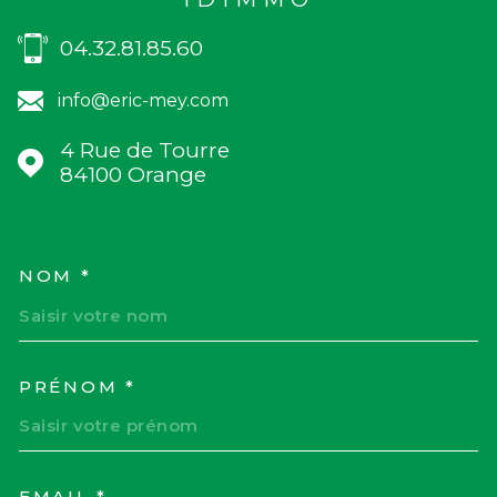
04.32.81.85.60
info@eric-mey.com
4 Rue de Tourre
84100
Orange
NOM *
TRAD_MELTEM_VOSCOORD
PRÉNOM *
EMAIL *