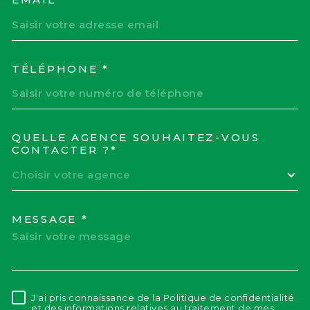
TÉLÉPHONE *
QUELLE AGENCE SOUHAITEZ-VOUS
TRAD_MELTEM_VOREDEM
CONTACTER ?*
Choisir votre agence
MESSAGE *
J'ai pris connaissance de la Politique de confidentialité
RÈGLEMENTATION
et des informations relatives au traitement de mes