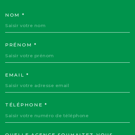
NOM *
TRAD_MELTEM_VOSCOORD
PRÉNOM *
EMAIL *
TÉLÉPHONE *
QUELLE AGENCE SOUHAITEZ-VOUS