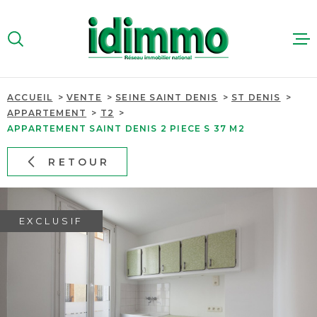
Aller
Aller
Aller
Aller
à
à
au
au
:
la
menu
contenu
VOTRE
recherche
principal
RECHERCHE
ACCUEIL
VENTE
SEINE SAINT DENIS
ST DENIS
ACHETER
APPARTEMENT
T2
TYPE
APPARTEMENT SAINT DENIS 2 PIECE S 37 M2
D'OFFRE
VENTE
LOUER
RETOUR
TYPE
IMMOBILIER
DE
TYPE DE BIEN
PROFESSIO
BIEN
PAYS
EXCLUSIF
PAYS
ESTIMER
VILLE
QUI SOMME
VILLE
Budget
NOUS RECR