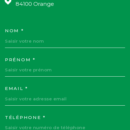
84100
Orange
NOM *
TRAD_MELTEM_VOSCOORD
PRÉNOM *
EMAIL *
TÉLÉPHONE *