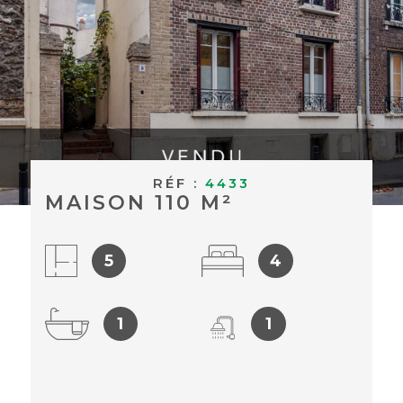
BUDGET
ACHETER À
Surface
L'INTERNAT
SURFACE
Pièces
ACTUALITÉS
PIÈCES
BLOG
RÉFÉRENCE
RÉF :
4433
MAISON 110 M²
CRITÈRES
SUPPLÉMENTAIRES
5
4
Piscine
Parking
Terrasse
1
1
RECHERCHER