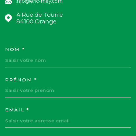
info@eric-mey.com
4 Rue de Tourre
84100
Orange
NOM *
TRAD_MELTEM_VOSCOORD
PRÉNOM *
EMAIL *