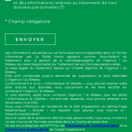
RÈGLEMENTATION
et des informations relatives au traitement de mes
données personnelles (*)
* Champ obligatoire
ENVOYER
Les informations recueillies sur ce formulaire sont enregistrées dans un fichier
informatisé par La Boite Immo agissant comme Sous-traitant du
traitement pour la gestion de la clientèle/prospects de l'Agence / du
Réseau qui reste Responsable du Traitement de vos Données personnelles.
La base légale du traitement repose sur l’intérêt légitime de l'Agence / du
Réseau.
Elles sont conservées jusqu'à demande de suppression et sont destinées
à l'Agence / au Réseau.
Conformément à la loi « informatique et libertés », vous pouvez exercer votre
droit d'accès aux données vous concernant et les faire rectifier en
contactant l'Agence / le Réseau.
Si vous estimez, après avoir contacté l'Agence / le Réseau, que vos droits
« Informatique et Libertés » ne sont pas respectés, vous pouvez adresser une
réclamation à la CNIL.
Nous vous informons de l’existence de la liste d'opposition au démarchage
téléphonique « Bloctel », sur laquelle vous pouvez vous inscrire ici :
https://conso.bloctel.fr/
Dans le cadre de la protection des Données personnelles, nous vous invitons à
ne pas inscrire de Données sensibles dans le champ de saisie libre
Ce site est protégé par reCAPTCHA, les
Politiques de Confidentialité
et es
Conditions d'utilisation
de Google s'appliquent.