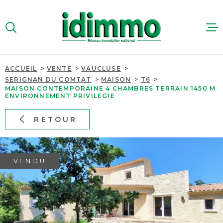
Aller
Aller
Aller
Aller
à
à
au
au
:
la
menu
contenu
VOTRE
recherche
principal
RECHERCHE
ACCUEIL
VENTE
VAUCLUSE
ACHETER
SERIGNAN DU COMTAT
MAISON
T6
TYPE
MAISON CONTEMPORAINE 4 CHAMBRES TERRAIN 1450 M
D'OFFRE
VENTE
ENVIRONNEMENT PRIVILEGIE
LOUER
RETOUR
TYPE
IMMOBILIER
DE
TYPE DE BIEN
PROFESSIO
BIEN
PAYS
PAYS
VENDU
ESTIMER
VILLE
QUI SOMME
VILLE
Budget
NOUS RECR