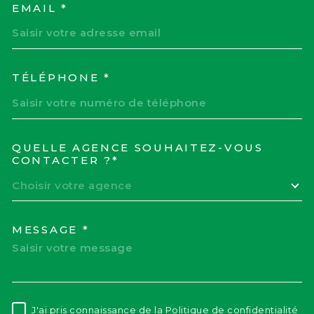
EMAIL *
TÉLÉPHONE *
QUELLE AGENCE SOUHAITEZ-VOUS
TRAD_MELTEM_VOREDEM
CONTACTER ?*
Choisir votre agence
MESSAGE *
J'ai pris connaissance de la Politique de confidentialité