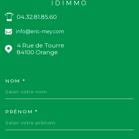
IDIMMO
04.32.81.85.60
info@eric-mey.com
4 Rue de Tourre
84100
Orange
NOM *
TRAD_MELTEM_VOSCOORD
PRÉNOM *