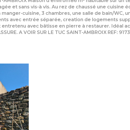
MBROIX Maison d'environ186 m² habitable sur un terra
ée et sans vis-à vis. Au rez de chaussé une cuisine é
 à manger-cuisine, 3 chambres, une salle de bain/WC,
ents avec entrée séparée, creation de logements sup
 entretenu avec bâtisse en pierre à restaurer. Idéal 
SSURE. A VOIR SUR LE TUC SAINT-AMBROIX REF: 917