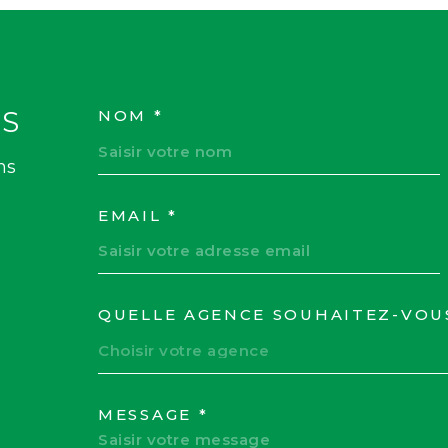
S
NOM *
TRAD_MELTEM_VOS
ns
EMAIL *
QUELLE AGENCE SOUHAITEZ-VOU
TRAD_MELTEM_VOR
Choisir votre agence
MESSAGE *