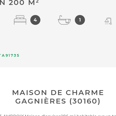
N 200 M²
4
1
TA91735
MAISON DE CHARME
GAGNIÈRES (30160)