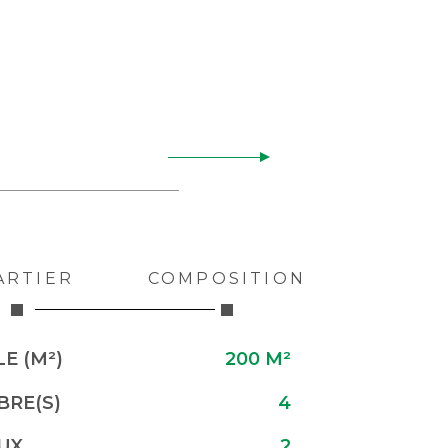
ARTIER
COMPOSITION
E (M²)
200 M²
RE(S)
4
UX
2