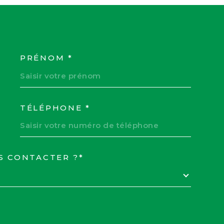
PRÉNOM *
COORDONNEES
TÉLÉPHONE *
S CONTACTER ?*
EDEMANDE