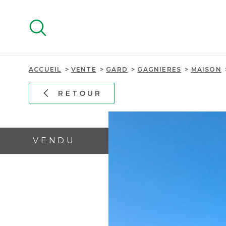
Aller
Aller
Aller
Aller
à
à
au
au
:
la
menu
contenu
recherche
principal
ACCUEIL
VENTE
GARD
GAGNIERES
MAISON
RETOUR
VENDU