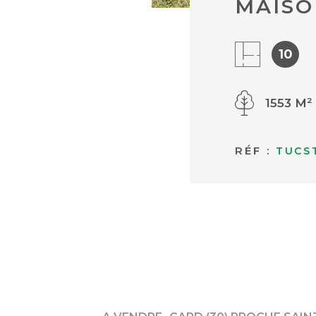
MAISO
10
1553 M²
RÉF :
TUCS