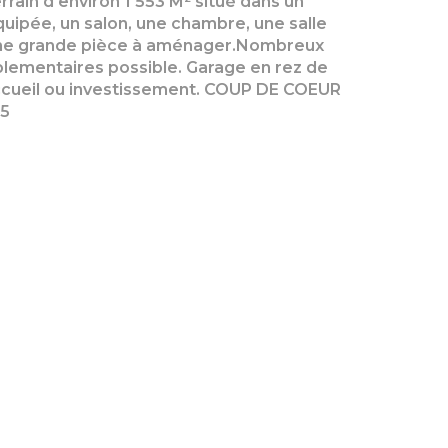
in d'environ 1 553 M² situé dans un
quipée, un salon, une chambre, une salle
 une grande pièce à aménager.Nombreux
plementaires possible. Garage en rez de
accueil ou investissement. COUP DE COEUR
35