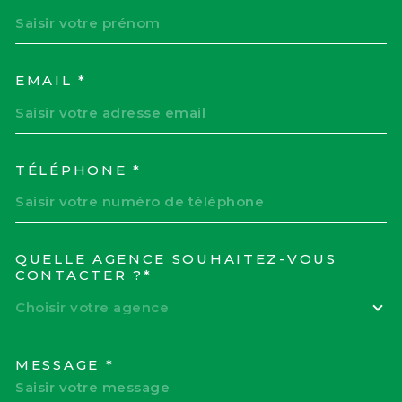
EMAIL *
TÉLÉPHONE *
QUELLE AGENCE SOUHAITEZ-VOUS
TRAD_MELTEM_VOREDEM
CONTACTER ?*
Choisir votre agence
MESSAGE *