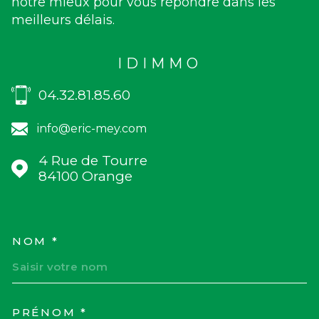
notre mieux pour vous répondre dans les
meilleurs délais.
IDIMMO
04.32.81.85.60
info@eric-mey.com
4 Rue de Tourre
84100
Orange
NOM *
TRAD_MELTEM_VOSCOORD
PRÉNOM *