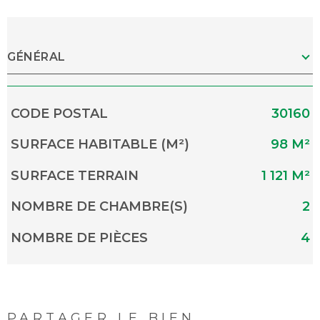
GÉNÉRAL
Caractérisque
Valeurs
CODE POSTAL
30160
SURFACE HABITABLE (M²)
98 M²
SURFACE TERRAIN
1 121 M²
NOMBRE DE CHAMBRE(S)
2
NOMBRE DE PIÈCES
4
PARTAGER LE BIEN