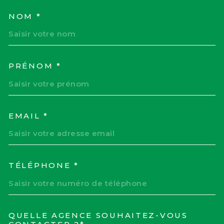
NOM *
TRAD_MELTEM_VOSCOORD
PRÉNOM *
EMAIL *
TÉLÉPHONE *
QUELLE AGENCE SOUHAITEZ-VOUS
TRAD_MELTEM_VOREDEM