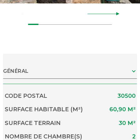
GÉNÉRAL
Caractérisque
Valeurs
CODE POSTAL
30500
SURFACE HABITABLE (M²)
60,90 M²
SURFACE TERRAIN
30 M²
NOMBRE DE CHAMBRE(S)
2