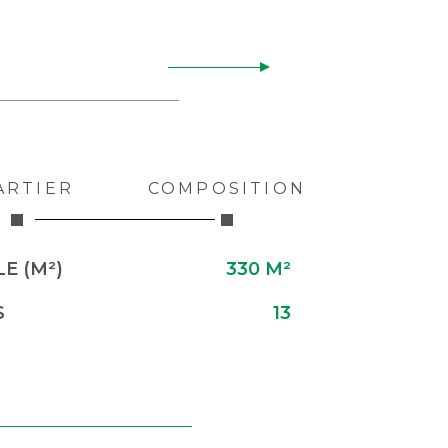
ARTIER
COMPOSITION
E (M²)
330 M²
S
13