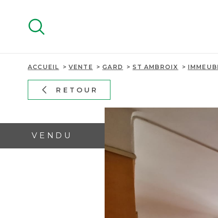
Aller
Aller
Aller
Aller
à
à
au
au
:
la
menu
contenu
recherche
principal
ACCUEIL
VENTE
GARD
ST AMBROIX
IMMEUB
RETOUR
VENDU