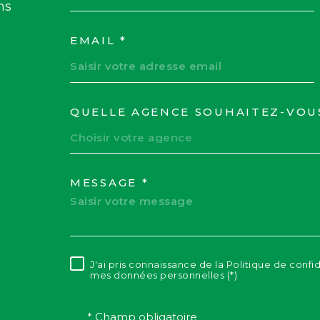
ns
EMAIL *
QUELLE AGENCE SOUHAITEZ-VOU
TRAD_MELTEM_VOR
Choisir votre agence
MESSAGE *
J'ai pris connaissance de la Politique de confi
RÈGLEMENTATION
mes données personnelles (*)
* Champ obligatoire