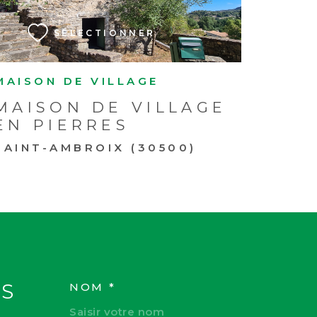
SÉLECTIONNER
MAISON DE VILLAGE
MAISON DE VILLAGE
EN PIERRES
SAINT-AMBROIX (30500)
S
NOM *
TRAD_MELTEM_VOS