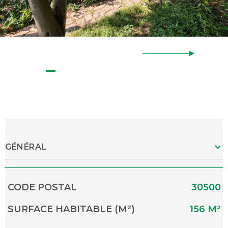
GÉNÉRAL
Caractérisque
Valeurs
CODE POSTAL
30500
SURFACE HABITABLE (M²)
156 M²