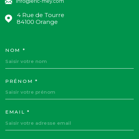
info@eric-mey.com
4 Rue de Tourre
84100
Orange
NOM *
TRAD_MELTEM_VOSCOORD
PRÉNOM *
EMAIL *