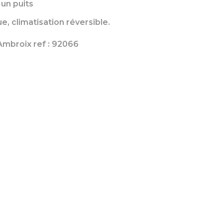
 un puits
e, climatisation réversible.
t-Ambroix ref : 92066