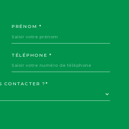
PRÉNOM *
COORDONNEES
TÉLÉPHONE *
S CONTACTER ?*
EDEMANDE