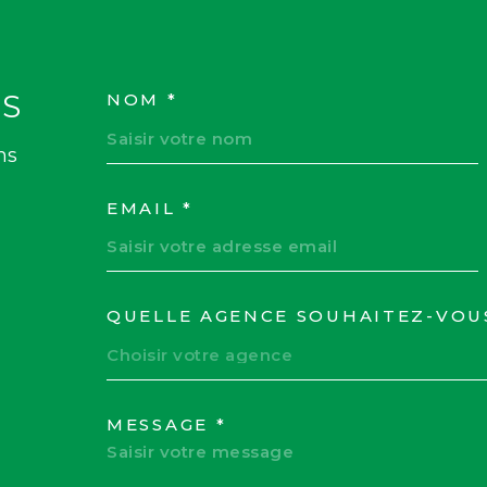
S
NOM *
TRAD_MELTEM_VOS
ns
EMAIL *
QUELLE AGENCE SOUHAITEZ-VOU
TRAD_MELTEM_VOR
Choisir votre agence
MESSAGE *