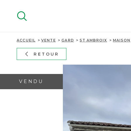
Aller
Aller
Aller
Aller
à
à
au
au
:
la
menu
contenu
recherche
principal
ACCUEIL
VENTE
GARD
ST AMBROIX
MAISON
RETOUR
VENDU