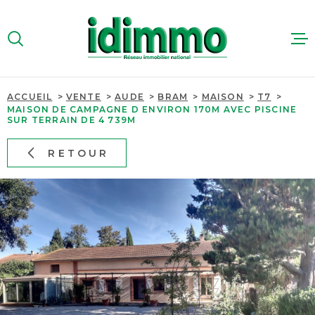
Aller
Aller
Aller
Aller
à
à
au
au
:
la
menu
contenu
VOTRE
recherche
principal
RECHERCHE
ACCUEIL
VENTE
AUDE
BRAM
MAISON
T7
ACHETER
MAISON DE CAMPAGNE D ENVIRON 170M AVEC PISCINE
SUR TERRAIN DE 4 739M
TYPE
D'OFFRE
VENTE
LOUER
RETOUR
TYPE
IMMOBILIER
DE
TYPE DE BIEN
PROFESSIO
BIEN
PAYS
PAYS
ESTIMER
VILLE
QUI SOMME
VILLE
Budget
NOUS RECR