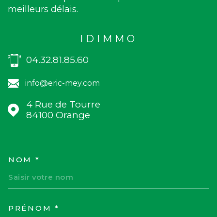
meilleurs délais.
IDIMMO
04.32.81.85.60
info@eric-mey.com
4 Rue de Tourre
84100
Orange
NOM *
TRAD_MELTEM_VOSCOORD
PRÉNOM *