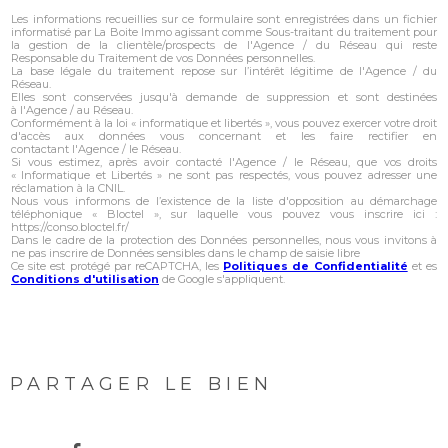
Les informations recueillies sur ce formulaire sont enregistrées dans un fichier
informatisé par La Boite Immo agissant comme Sous-traitant du traitement pour
la gestion de la clientèle/prospects de l'Agence / du Réseau qui reste
Responsable du Traitement de vos Données personnelles.
La base légale du traitement repose sur l’intérêt légitime de l'Agence / du
Réseau.
Elles sont conservées jusqu'à demande de suppression et sont destinées
à l'Agence / au Réseau.
Conformément à la loi « informatique et libertés », vous pouvez exercer votre droit
d'accès aux données vous concernant et les faire rectifier en
contactant l'Agence / le Réseau.
Si vous estimez, après avoir contacté l'Agence / le Réseau, que vos droits
« Informatique et Libertés » ne sont pas respectés, vous pouvez adresser une
réclamation à la CNIL.
Nous vous informons de l’existence de la liste d'opposition au démarchage
téléphonique « Bloctel », sur laquelle vous pouvez vous inscrire ici :
https://conso.bloctel.fr/
Dans le cadre de la protection des Données personnelles, nous vous invitons à
ne pas inscrire de Données sensibles dans le champ de saisie libre
Ce site est protégé par reCAPTCHA, les
Politiques de Confidentialité
et es
Conditions d'utilisation
de Google s'appliquent.
PARTAGER LE BIEN