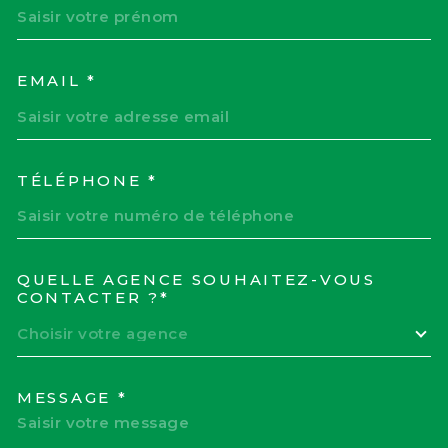
EMAIL *
TÉLÉPHONE *
QUELLE AGENCE SOUHAITEZ-VOUS
TRAD_MELTEM_VOREDEM
CONTACTER ?*
Choisir votre agence
MESSAGE *