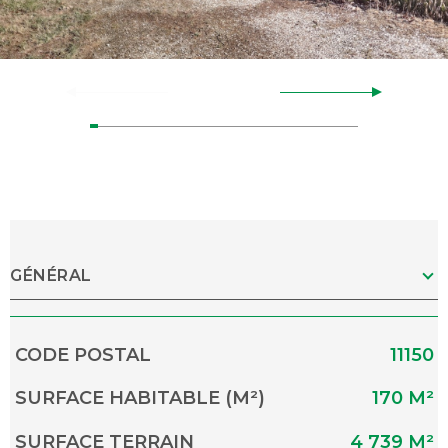
GÉNÉRAL
Caractérisque
Valeurs
CODE POSTAL
11150
SURFACE HABITABLE (M²)
170 M²
SURFACE TERRAIN
4 739 M²