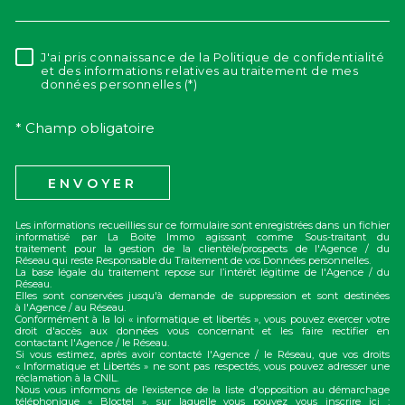
J'ai pris connaissance de la Politique de confidentialité
RÈGLEMENTATION
et des informations relatives au traitement de mes
données personnelles (*)
* Champ obligatoire
ENVOYER
Les informations recueillies sur ce formulaire sont enregistrées dans un fichier
informatisé par La Boite Immo agissant comme Sous-traitant du
traitement pour la gestion de la clientèle/prospects de l'Agence / du
Réseau qui reste Responsable du Traitement de vos Données personnelles.
La base légale du traitement repose sur l’intérêt légitime de l'Agence / du
Réseau.
Elles sont conservées jusqu'à demande de suppression et sont destinées
à l'Agence / au Réseau.
Conformément à la loi « informatique et libertés », vous pouvez exercer votre
droit d'accès aux données vous concernant et les faire rectifier en
contactant l'Agence / le Réseau.
Si vous estimez, après avoir contacté l'Agence / le Réseau, que vos droits
« Informatique et Libertés » ne sont pas respectés, vous pouvez adresser une
réclamation à la CNIL.
Nous vous informons de l’existence de la liste d'opposition au démarchage
téléphonique « Bloctel », sur laquelle vous pouvez vous inscrire ici :