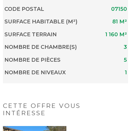
Caractérisque
Valeurs
CODE POSTAL
07150
SURFACE HABITABLE (M²)
81 M²
SURFACE TERRAIN
1 160 M²
NOMBRE DE CHAMBRE(S)
3
NOMBRE DE PIÈCES
5
NOMBRE DE NIVEAUX
1
CETTE OFFRE
VOUS
INTÉRESSE