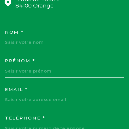
84100
Orange
NOM *
TRAD_MELTEM_VOSCOORD
PRÉNOM *
EMAIL *
TÉLÉPHONE *