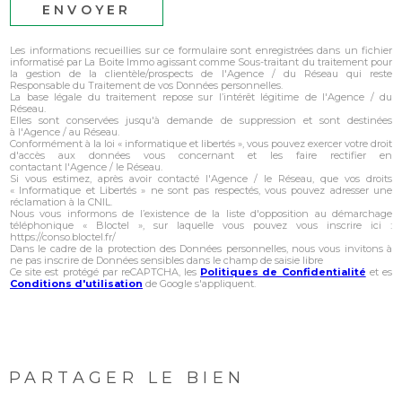
ENVOYER
Les informations recueillies sur ce formulaire sont enregistrées dans un fichier
informatisé par La Boite Immo agissant comme Sous-traitant du traitement pour
la gestion de la clientèle/prospects de l'Agence / du Réseau qui reste
Responsable du Traitement de vos Données personnelles.
La base légale du traitement repose sur l’intérêt légitime de l'Agence / du
Réseau.
Elles sont conservées jusqu'à demande de suppression et sont destinées
à l'Agence / au Réseau.
Conformément à la loi « informatique et libertés », vous pouvez exercer votre droit
d'accès aux données vous concernant et les faire rectifier en
contactant l'Agence / le Réseau.
Si vous estimez, après avoir contacté l'Agence / le Réseau, que vos droits
« Informatique et Libertés » ne sont pas respectés, vous pouvez adresser une
réclamation à la CNIL.
Nous vous informons de l’existence de la liste d'opposition au démarchage
téléphonique « Bloctel », sur laquelle vous pouvez vous inscrire ici :
https://conso.bloctel.fr/
Dans le cadre de la protection des Données personnelles, nous vous invitons à
ne pas inscrire de Données sensibles dans le champ de saisie libre
Ce site est protégé par reCAPTCHA, les
Politiques de Confidentialité
et es
Conditions d'utilisation
de Google s'appliquent.
PARTAGER LE BIEN