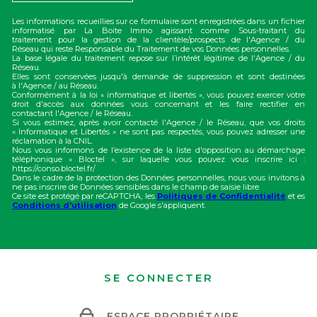
Les informations recueillies sur ce formulaire sont enregistrées dans un fichier
informatisé par La Boite Immo agissant comme Sous-traitant du
traitement pour la gestion de la clientèle/prospects de l'Agence / du
Réseau qui reste Responsable du Traitement de vos Données personnelles.
La base légale du traitement repose sur l’intérêt légitime de l'Agence / du
Réseau.
Elles sont conservées jusqu'à demande de suppression et sont destinées
à l'Agence / au Réseau.
Conformément à la loi « informatique et libertés », vous pouvez exercer votre
droit d'accès aux données vous concernant et les faire rectifier en
contactant l'Agence / le Réseau.
Si vous estimez, après avoir contacté l'Agence / le Réseau, que vos droits
« Informatique et Libertés » ne sont pas respectés, vous pouvez adresser une
réclamation à la CNIL.
Nous vous informons de l’existence de la liste d'opposition au démarchage
téléphonique « Bloctel », sur laquelle vous pouvez vous inscrire ici :
https://conso.bloctel.fr/
Dans le cadre de la protection des Données personnelles, nous vous invitons à
ne pas inscrire de Données sensibles dans le champ de saisie libre
Ce site est protégé par reCAPTCHA, les
Politiques de Confidentialité
et es
Conditions d'utilisation
de Google s'appliquent.
SE CONNECTER
ESPACE PROPRIÉTAIRE