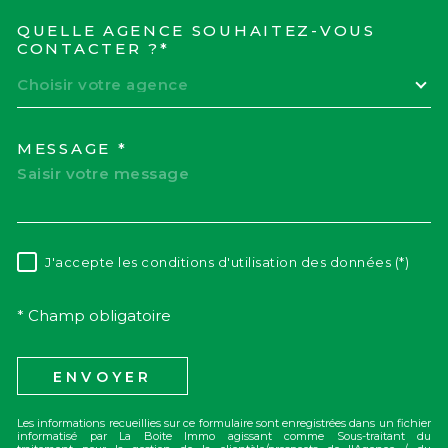
QUELLE AGENCE SOUHAITEZ-VOUS
TRAD_MELTEM_VOREDEM
CONTACTER ?*
Choisir votre agence
MESSAGE *
J'accepte les conditions d'utilisation des données (*)
RÈGLEMENTATION
* Champ obligatoire
ENVOYER
Les informations recueillies sur ce formulaire sont enregistrées dans un fichier
informatisé par La Boite Immo agissant comme Sous-traitant du