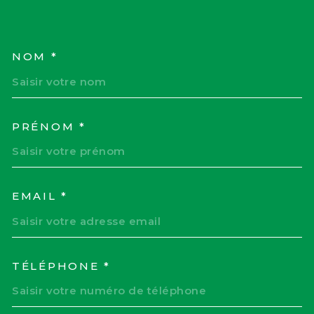
NOM *
TRAD_MELTEM_VOSCOORD
PRÉNOM *
EMAIL *
TÉLÉPHONE *