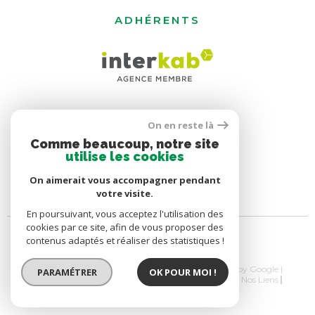
ADHÉRENTS
On en reste là
Comme beaucoup, notre site
utilise les cookies
On aimerait vous accompagner pendant
votre visite.
En poursuivant, vous acceptez l'utilisation des
cookies par ce site, afin de vous proposer des
contenus adaptés et réaliser des statistiques !
© 2026 | Tous droits réservés | Traduction powered by Google |
PARAMÉTRER
OK POUR MOI !
Nos Honoraires
Plan Du Site
Mentions Légales
Nos Liens
Politique RGPD
Cookies