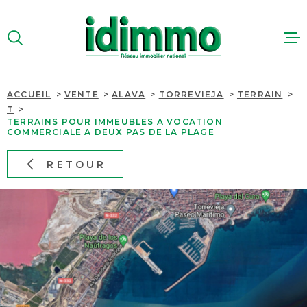
Aller
Aller
Aller
Aller
à
à
au
au
:
la
menu
contenu
VOTRE
recherche
principal
RECHERCHE
ACCUEIL
VENTE
ALAVA
TORREVIEJA
TERRAIN
ACHETER
T
TYPE
TERRAINS POUR IMMEUBLES A VOCATION
D'OFFRE
VENTE
COMMERCIALE A DEUX PAS DE LA PLAGE
LOUER
RETOUR
TYPE
IMMOBILIER
DE
TYPE DE BIEN
PROFESSIO
BIEN
PAYS
PAYS
ESTIMER
VILLE
QUI SOMME
VILLE
Budget
NOUS RECR