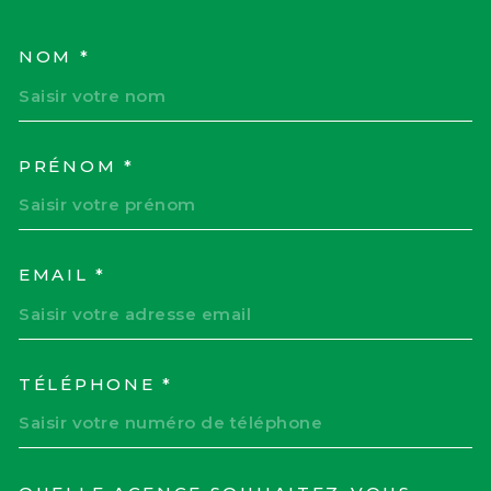
NOM *
TRAD_MELTEM_VOSCOORD
PRÉNOM *
EMAIL *
TÉLÉPHONE *