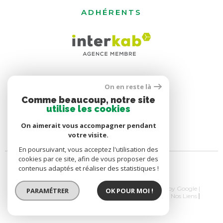
ADHÉRENTS
On en reste là
Comme beaucoup, notre site
utilise les cookies
On aimerait vous accompagner pendant
votre visite.
En poursuivant, vous acceptez l'utilisation des
cookies par ce site, afin de vous proposer des
contenus adaptés et réaliser des statistiques !
© 2026 | Tous droits réservés | Traduction powered by Google |
PARAMÉTRER
OK POUR MOI !
Nos Honoraires
Plan Du Site
Mentions Légales
Nos Liens
Politique RGPD
Cookies