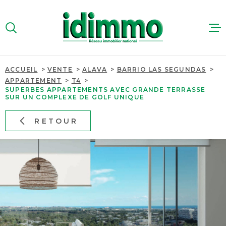
Aller
Aller
Aller
Aller
à
à
au
au
:
la
menu
contenu
VOTRE
recherche
principal
RECHERCHE
ACCUEIL
VENTE
ALAVA
BARRIO LAS SEGUNDAS
ACHETER
APPARTEMENT
T4
TYPE
SUPERBES APPARTEMENTS AVEC GRANDE TERRASSE
D'OFFRE
VENTE
SUR UN COMPLEXE DE GOLF UNIQUE
LOUER
RETOUR
TYPE
IMMOBILIER
DE
TYPE DE BIEN
PROFESSIO
BIEN
PAYS
PAYS
ESTIMER
VILLE
QUI SOMME
VILLE
Budget
NOUS RECR