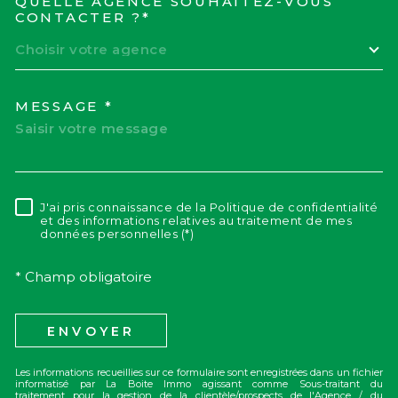
QUELLE AGENCE SOUHAITEZ-VOUS
TRAD_MELTEM_VOREDEM
CONTACTER ?*
Choisir votre agence
MESSAGE *
J'ai pris connaissance de la Politique de confidentialité
RÈGLEMENTATION
et des informations relatives au traitement de mes
données personnelles (*)
* Champ obligatoire
ENVOYER
Les informations recueillies sur ce formulaire sont enregistrées dans un fichier
informatisé par La Boite Immo agissant comme Sous-traitant du
traitement pour la gestion de la clientèle/prospects de l'Agence / du