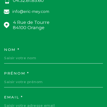
04.32.81.85.60
info@eric-mey.com
4 Rue de Tourre
84100
Orange
NOM *
TRAD_MELTEM_VOSCOORD
PRÉNOM *
EMAIL *