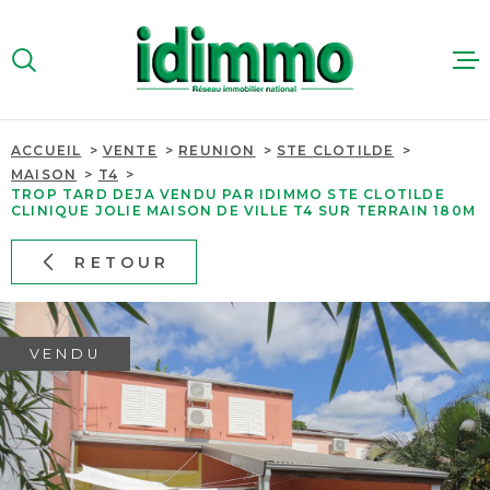
Aller
Aller
Aller
Aller
à
à
au
au
:
la
menu
contenu
VOTRE
recherche
principal
RECHERCHE
ACCUEIL
VENTE
REUNION
STE CLOTILDE
ACHETER
MAISON
T4
TYPE
TROP TARD DEJA VENDU PAR IDIMMO STE CLOTILDE
D'OFFRE
VENTE
CLINIQUE JOLIE MAISON DE VILLE T4 SUR TERRAIN 180M
LOUER
RETOUR
TYPE
IMMOBILIER
DE
TYPE DE BIEN
PROFESSIO
BIEN
PAYS
PAYS
VENDU
ESTIMER
VILLE
QUI SOMME
VILLE
Budget
NOUS RECR