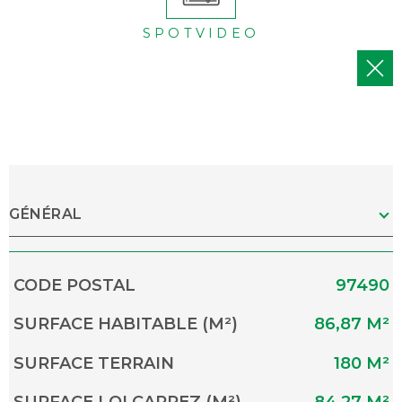
SPOTVIDEO
GÉNÉRAL
Caractérisque
Valeurs
CODE POSTAL
97490
SURFACE HABITABLE (M²)
86,87 M²
SURFACE TERRAIN
180 M²