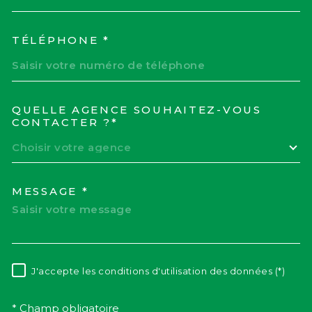
TÉLÉPHONE *
QUELLE AGENCE SOUHAITEZ-VOUS
TRAD_MELTEM_VOREDEM
CONTACTER ?*
Choisir votre agence
MESSAGE *
J'accepte les conditions d'utilisation des données (*)
RÈGLEMENTATION
* Champ obligatoire