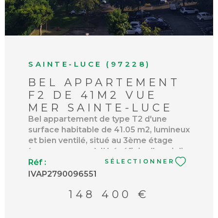
SAINTE-LUCE (97228)
BEL APPARTEMENT
F2 DE 41M2 VUE
MER SAINTE-LUCE
Bel appartement de type T2 d'une
surface habitable de 41.05 m2, lumineux
et bien ventilé, situé au 3ème étage
(avec ascenseur). Il bénéficie d'une jolie
vue mer et campagne. L'appartement
Réf :
SÉLECTIONNER
comprend un séjour avec une cuisine
IVAP2790096551
ouverte sur la terrasse, une chambre
148 400 €
climatisée avec placard, une salle d'eau,
wc indépendant, un dégagement, une
terrasse de 9,95m2, une place de