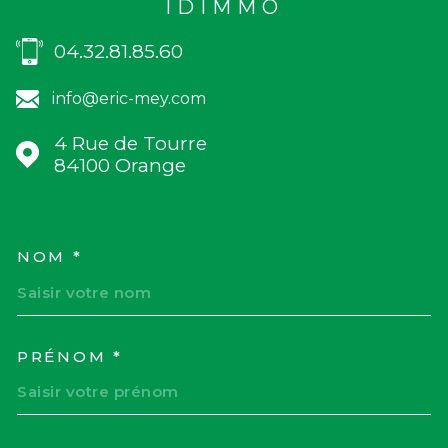
IDIMMO
04.32.81.85.60
info@eric-mey.com
4 Rue de Tourre
84100
Orange
NOM *
TRAD_MELTEM_VOSCOORD
PRÉNOM *