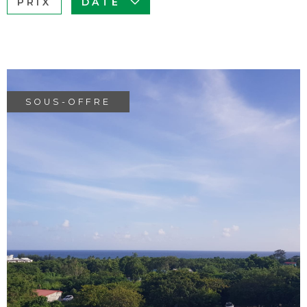
PRIX
DATE
BUDGET
ACHETER À
Surface
L'INTERNAT
SURFACE
Pièces
ACTUALITÉS
PIÈCES
SOUS-OFFRE
BLOG
RÉFÉRENCE
CRITÈRES
SUPPLÉMENTAIRES
Piscine
Parking
VOIR LE BIEN
Terrasse
RECHERCHER