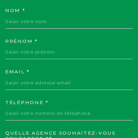
NOM *
TRAD_MELTEM_VOSCOORD
PRÉNOM *
EMAIL *
TÉLÉPHONE *
QUELLE AGENCE SOUHAITEZ-VOUS
TRAD_MELTEM_VOREDEM