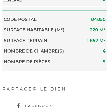
GÉNÉRAL
Caractérisque
Valeurs
CODE POSTAL
84850
SURFACE HABITABLE (M²)
220 M²
SURFACE TERRAIN
1 852 M²
NOMBRE DE CHAMBRE(S)
4
NOMBRE DE PIÈCES
9
Caractérisque
Valeurs
PARTAGER LE BIEN
FACEBOOK