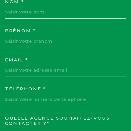
NOM *
TRAD_MELTEM_VOSCOORD
PRÉNOM *
EMAIL *
TÉLÉPHONE *
QUELLE AGENCE SOUHAITEZ-VOUS
TRAD_MELTEM_VOREDEM
CONTACTER ?*