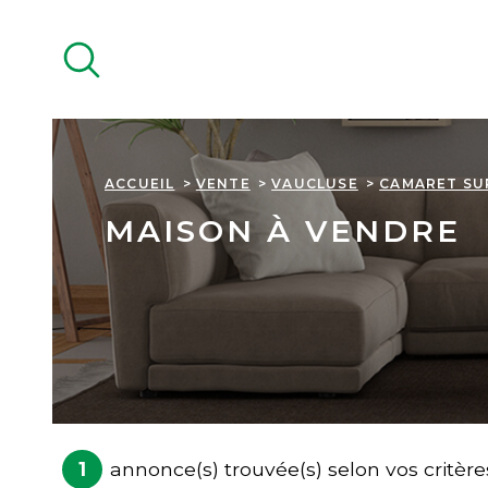
Aller
Aller
Aller
Aller
à
à
au
au
:
la
menu
contenu
recherche
principal
ACCUEIL
VENTE
VAUCLUSE
CAMARET SU
MAISON À VENDRE
1
annonce(s) trouvée(s) selon vos critère