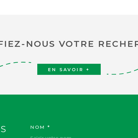
FIEZ-NOUS VOTRE RECHE
EN SAVOIR +
S
NOM *
TRAD_MELTEM_VOS