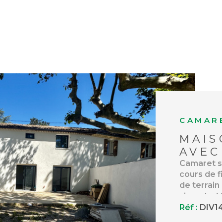
CAMARE
MAIS
AVEC
Camaret s
cours de f
LE BIEN
de terrain
vivre de 4
exposée pl
Réf :
DIV1
moments e