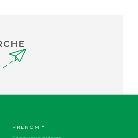
RCHE
PRÉNOM *
COORDONNEES