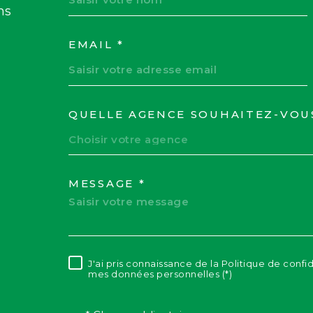
ns
EMAIL *
QUELLE AGENCE SOUHAITEZ-VOU
TRAD_MELTEM_VOR
Choisir votre agence
MESSAGE *
J'ai pris connaissance de la Politique de confi
RÈGLEMENTATION
mes données personnelles (*)