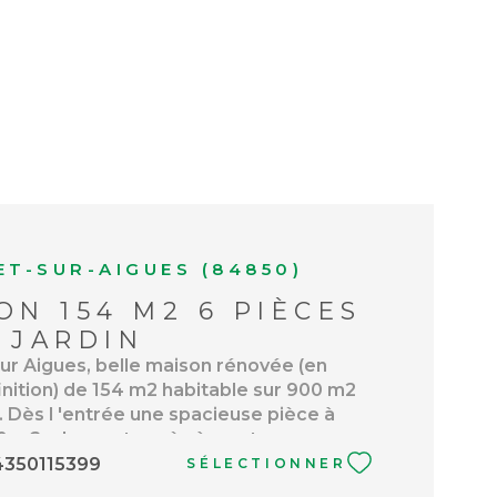
NOUS RECR
ACHETER À
L'INTERNATI
ACTUALITÉS
T-SUR-AIGUES (84850)
ON 154 M2 6 PIÈCES
BLOG
 JARDIN
ur Aigues, belle maison rénovée (en
inition) de 154 m2 habitable sur 900 m2
 . Dès l 'entrée une spacieuse pièce à
0 m2 , donnant accès à une terrasse
ein sud ,pour profiter d 'agréable
4350115399
SÉLECTIONNER
n extérieur. Une grande cuisine de 27