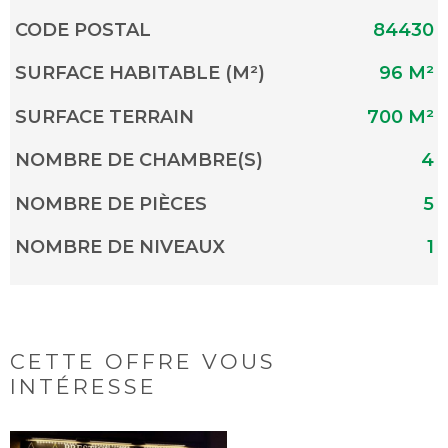
Caractérisque
Valeurs
CODE POSTAL
84430
SURFACE HABITABLE (M²)
96 M²
SURFACE TERRAIN
700 M²
NOMBRE DE CHAMBRE(S)
4
NOMBRE DE PIÈCES
5
NOMBRE DE NIVEAUX
1
CETTE OFFRE
VOUS
INTÉRESSE