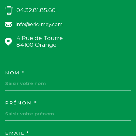
04.32.81.85.60
info@eric-mey.com
4 Rue de Tourre
84100
Orange
NOM *
TRAD_MELTEM_VOSCOORD
PRÉNOM *
EMAIL *