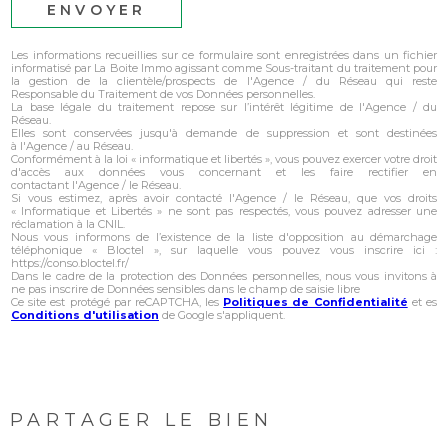
ENVOYER
Les informations recueillies sur ce formulaire sont enregistrées dans un fichier
informatisé par La Boite Immo agissant comme Sous-traitant du traitement pour
la gestion de la clientèle/prospects de l'Agence / du Réseau qui reste
Responsable du Traitement de vos Données personnelles.
La base légale du traitement repose sur l’intérêt légitime de l'Agence / du
Réseau.
Elles sont conservées jusqu'à demande de suppression et sont destinées
à l'Agence / au Réseau.
Conformément à la loi « informatique et libertés », vous pouvez exercer votre droit
d'accès aux données vous concernant et les faire rectifier en
contactant l'Agence / le Réseau.
Si vous estimez, après avoir contacté l'Agence / le Réseau, que vos droits
« Informatique et Libertés » ne sont pas respectés, vous pouvez adresser une
réclamation à la CNIL.
Nous vous informons de l’existence de la liste d'opposition au démarchage
téléphonique « Bloctel », sur laquelle vous pouvez vous inscrire ici :
https://conso.bloctel.fr/
Dans le cadre de la protection des Données personnelles, nous vous invitons à
ne pas inscrire de Données sensibles dans le champ de saisie libre
Ce site est protégé par reCAPTCHA, les
Politiques de Confidentialité
et es
Conditions d'utilisation
de Google s'appliquent.
PARTAGER LE BIEN