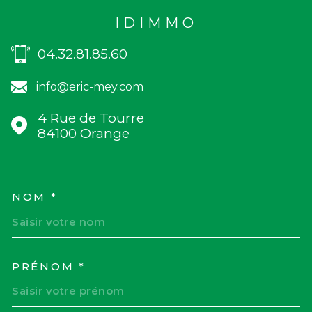
IDIMMO
04.32.81.85.60
info@eric-mey.com
4 Rue de Tourre
84100
Orange
NOM *
TRAD_MELTEM_VOSCOORD
PRÉNOM *