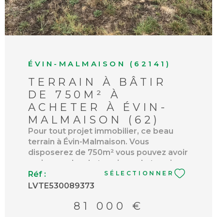
ÉVIN-MALMAISON (62141)
TERRAIN À BÂTIR
DE 750M² À
ACHETER À ÉVIN-
MALMAISON (62)
Pour tout projet immobilier, ce beau
terrain à Évin-Malmaison. Vous
disposerez de 750m² vous pouvez avoir
moins ou plus de terrain car le terrain n
est toujours pas bornee le terrain est
Réf :
SÉLECTIONNER
en 2rang pas viabilisee pour réaliser
LVTE530089373
votre rêve grâce à la construction de
81 000 €
votre maison familiale. L'agence
immobilière Le TUC VIMY se tient à