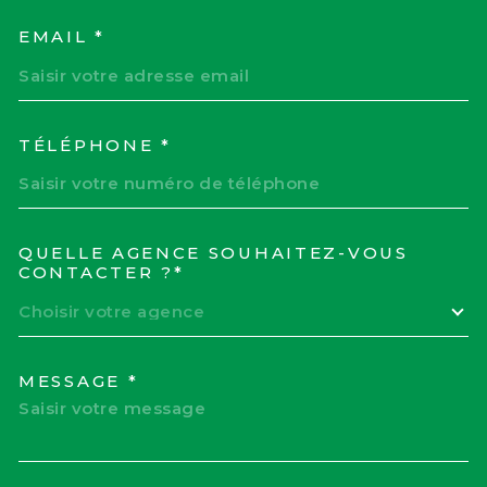
EMAIL *
TÉLÉPHONE *
QUELLE AGENCE SOUHAITEZ-VOUS
TRAD_MELTEM_VOREDEM
CONTACTER ?*
Choisir votre agence
MESSAGE *