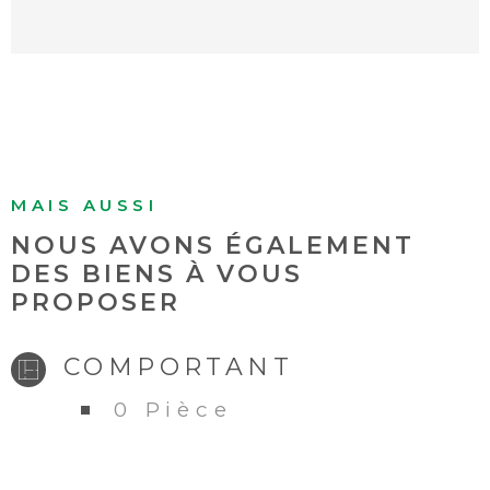
votre disposition si vous souhaitez
organiser une visite de ce terrain bien
dimensionné. Le prix est fixé à 91 000 €.
MAIS AUSSI
NOUS AVONS ÉGALEMENT
DES BIENS À VOUS
PROPOSER
COMPORTANT
0 Pièce