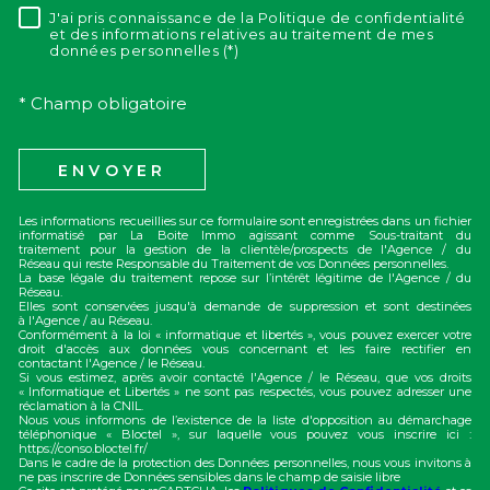
J'ai pris connaissance de la Politique de confidentialité
RÈGLEMENTATION
et des informations relatives au traitement de mes
données personnelles (*)
* Champ obligatoire
ENVOYER
Les informations recueillies sur ce formulaire sont enregistrées dans un fichier
informatisé par La Boite Immo agissant comme Sous-traitant du
traitement pour la gestion de la clientèle/prospects de l'Agence / du
Réseau qui reste Responsable du Traitement de vos Données personnelles.
La base légale du traitement repose sur l’intérêt légitime de l'Agence / du
Réseau.
Elles sont conservées jusqu'à demande de suppression et sont destinées
à l'Agence / au Réseau.
Conformément à la loi « informatique et libertés », vous pouvez exercer votre
droit d'accès aux données vous concernant et les faire rectifier en
contactant l'Agence / le Réseau.
Si vous estimez, après avoir contacté l'Agence / le Réseau, que vos droits
« Informatique et Libertés » ne sont pas respectés, vous pouvez adresser une
réclamation à la CNIL.
Nous vous informons de l’existence de la liste d'opposition au démarchage
téléphonique « Bloctel », sur laquelle vous pouvez vous inscrire ici :
https://conso.bloctel.fr/
Dans le cadre de la protection des Données personnelles, nous vous invitons à
ne pas inscrire de Données sensibles dans le champ de saisie libre