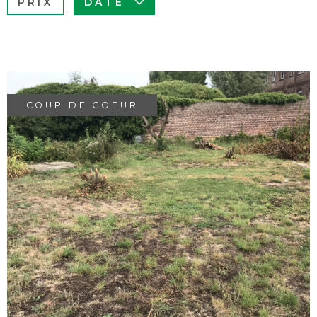
PRIX
DATE
BUDGET
ACHETER À
Surface
L'INTERNAT
SURFACE
Pièces
ACTUALITÉS
PIÈCES
COUP DE COEUR
BLOG
RÉFÉRENCE
CRITÈRES
SUPPLÉMENTAIRES
Piscine
Parking
VOIR LE BIEN
Terrasse
RECHERCHER