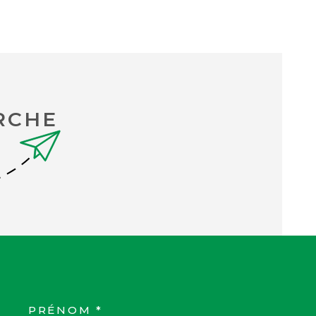
RCHE
PRÉNOM *
COORDONNEES