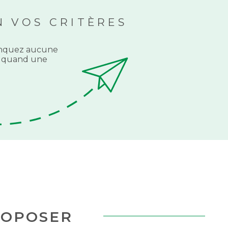
 VOS CRITÈRES
NOUS RECR
manquez aucune
ti quand une
ACHETER À
L'INTERNATI
ACTUALITÉS
BLOG
ROPOSER