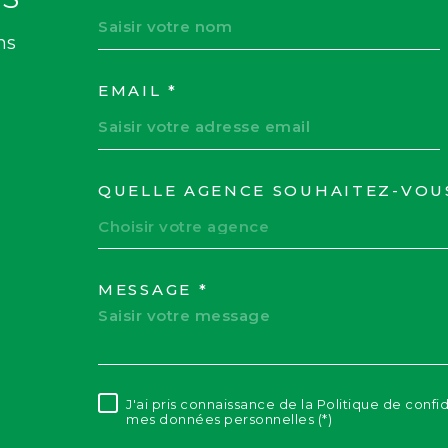
ns
EMAIL *
QUELLE AGENCE SOUHAITEZ-VOU
TRAD_MELTEM_VOR
Choisir votre agence
MESSAGE *
J'ai pris connaissance de la Politique de confi
RÈGLEMENTATION
mes données personnelles (*)