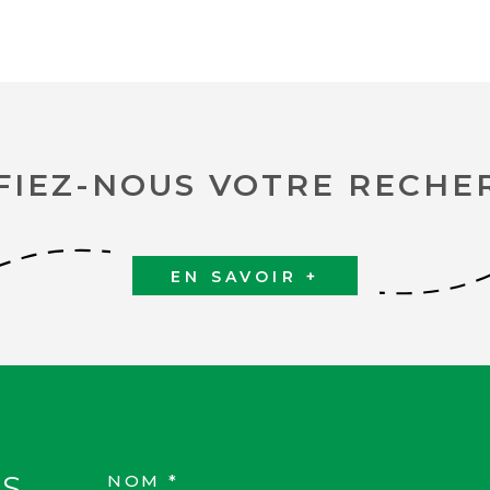
FIEZ-NOUS VOTRE RECHE
EN SAVOIR +
S
NOM *
TRAD_MELTEM_VOS