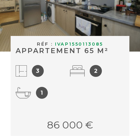
BUDGET
ACHETER À
Surface
L'INTERNAT
SURFACE
Pièces
ACTUALITÉS
PIÈCES
RÉF :
IVAP1550113085
APPARTEMENT 65 M²
BLOG
RÉFÉRENCE
3
2
CRITÈRES
SUPPLÉMENTAIRES
1
Piscine
Parking
Terrasse
RECHERCHER
86 000 €