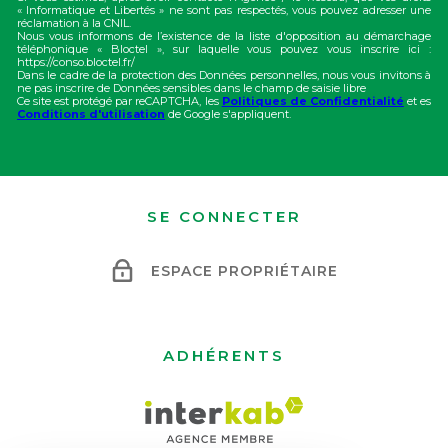
« Informatique et Libertés » ne sont pas respectés, vous pouvez adresser une
réclamation à la CNIL.
Nous vous informons de l’existence de la liste d'opposition au démarchage
téléphonique « Bloctel », sur laquelle vous pouvez vous inscrire ici :
https://conso.bloctel.fr/
Dans le cadre de la protection des Données personnelles, nous vous invitons à
ne pas inscrire de Données sensibles dans le champ de saisie libre
Ce site est protégé par reCAPTCHA, les
Politiques de Confidentialité
et es
Conditions d'utilisation
de Google s'appliquent.
SE CONNECTER
ESPACE PROPRIÉTAIRE
ADHÉRENTS