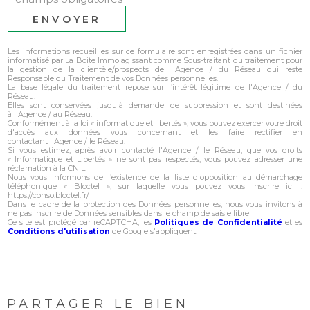
ENVOYER
Les informations recueillies sur ce formulaire sont enregistrées dans un fichier
informatisé par La Boite Immo agissant comme Sous-traitant du traitement pour
la gestion de la clientèle/prospects de l'Agence / du Réseau qui reste
Responsable du Traitement de vos Données personnelles.
La base légale du traitement repose sur l’intérêt légitime de l'Agence / du
Réseau.
Elles sont conservées jusqu'à demande de suppression et sont destinées
à l'Agence / au Réseau.
Conformément à la loi « informatique et libertés », vous pouvez exercer votre droit
d'accès aux données vous concernant et les faire rectifier en
contactant l'Agence / le Réseau.
Si vous estimez, après avoir contacté l'Agence / le Réseau, que vos droits
« Informatique et Libertés » ne sont pas respectés, vous pouvez adresser une
réclamation à la CNIL.
Nous vous informons de l’existence de la liste d'opposition au démarchage
téléphonique « Bloctel », sur laquelle vous pouvez vous inscrire ici :
https://conso.bloctel.fr/
Dans le cadre de la protection des Données personnelles, nous vous invitons à
ne pas inscrire de Données sensibles dans le champ de saisie libre
Ce site est protégé par reCAPTCHA, les
Politiques de Confidentialité
et es
Conditions d'utilisation
de Google s'appliquent.
PARTAGER LE BIEN