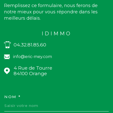
Remplissez ce formulaire, nous ferons de
notre mieux pour vous répondre dans les
meilleurs délais.
IDIMMO
04.32.81.85.60
info@eric-mey.com
4 Rue de Tourre
84100
Orange
NOM *
TRAD_MELTEM_VOSCOORD