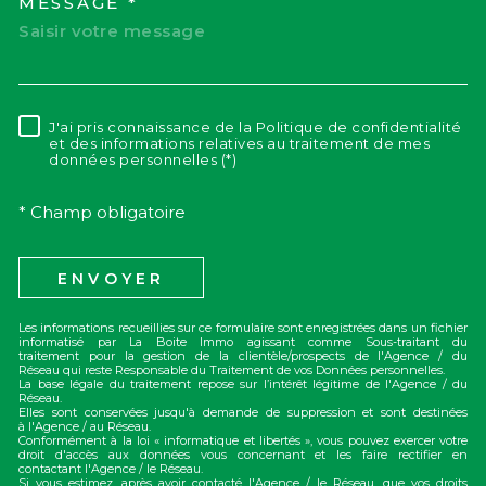
MESSAGE *
J'ai pris connaissance de la Politique de confidentialité
RÈGLEMENTATION
et des informations relatives au traitement de mes
données personnelles (*)
* Champ obligatoire
ENVOYER
Les informations recueillies sur ce formulaire sont enregistrées dans un fichier
informatisé par La Boite Immo agissant comme Sous-traitant du
traitement pour la gestion de la clientèle/prospects de l'Agence / du
Réseau qui reste Responsable du Traitement de vos Données personnelles.
La base légale du traitement repose sur l’intérêt légitime de l'Agence / du
Réseau.
Elles sont conservées jusqu'à demande de suppression et sont destinées
à l'Agence / au Réseau.
Conformément à la loi « informatique et libertés », vous pouvez exercer votre
droit d'accès aux données vous concernant et les faire rectifier en
contactant l'Agence / le Réseau.
Si vous estimez, après avoir contacté l'Agence / le Réseau, que vos droits