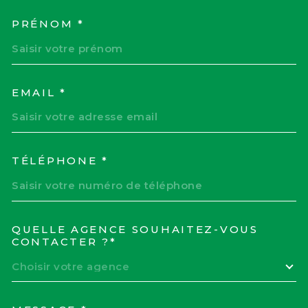
PRÉNOM *
EMAIL *
TÉLÉPHONE *
QUELLE AGENCE SOUHAITEZ-VOUS
TRAD_MELTEM_VOREDEM
CONTACTER ?*
Choisir votre agence