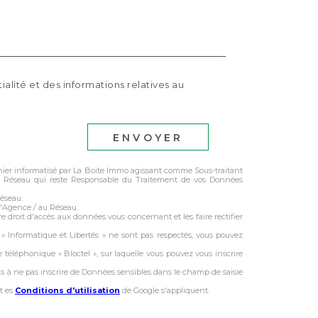
ialité et des informations relatives au
ENVOYER
ichier informatisé par La Boite Immo agissant comme Sous-traitant
 du Réseau qui reste Responsable du Traitement de vos Données
Réseau.
l'Agence / au Réseau.
e droit d'accès aux données vous concernant et les faire rectifier
s « Informatique et Libertés » ne sont pas respectés, vous pouvez
 téléphonique « Bloctel », sur laquelle vous pouvez vous inscrire
ns à ne pas inscrire de Données sensibles dans le champ de saisie
t es
Conditions d'utilisation
de Google s'appliquent.