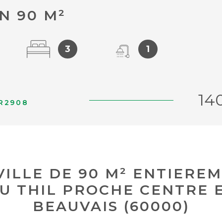
N 90 M²
3
1
14
RR2908
VILLE DE 90 M² ENTIER
U THIL PROCHE CENTRE E
BEAUVAIS (60000)