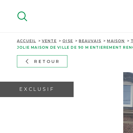
Aller
Aller
Aller
Aller
à
à
au
au
:
la
menu
contenu
recherche
principal
ACCUEIL
VENTE
OISE
BEAUVAIS
MAISON
JOLIE MAISON DE VILLE DE 90 M ENTIEREMENT RE
RETOUR
EXCLUSIF