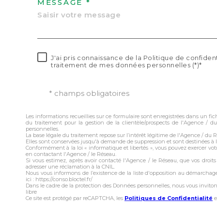
MESSAGE *
J'ai pris connaissance de la Politique de confident
traitement de mes données personnelles (*)*
* champs obligatoires
Les informations recueillies sur ce formulaire sont enregistrées dans un f
du traitement pour la gestion de la clientèle/prospects de l'Agence /
personnelles.
La base légale du traitement repose sur l’intérêt légitime de l'Agence / du 
Elles sont conservées jusqu'à demande de suppression et sont destinées à 
Conformément à la loi « informatique et libertés », vous pouvez exercer votr
en contactant l'Agence / le Réseau.
Si vous estimez, après avoir contacté l'Agence / le Réseau, que vos droit
adresser une réclamation à la CNIL.
Nous vous informons de l’existence de la liste d'opposition au démarchage
ici : https://conso.bloctel.fr/
Dans le cadre de la protection des Données personnelles, nous vous invito
libre
Ce site est protégé par reCAPTCHA, les
Politiques de Confidentialité
e