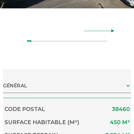
GÉNÉRAL
Caractérisque
Valeurs
CODE POSTAL
38460
SURFACE HABITABLE (M²)
450 M²