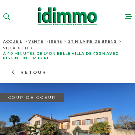
Aller
Aller
Aller
Aller
à
à
au
au
:
la
menu
contenu
VOTRE
recherche
principal
RECHERCHE
ACCUEIL
VENTE
ISERE
ST HILAIRE DE BRENS
ACHETER
VILLA
T11
TYPE
A 40 MINUTES DE LYON BELLE VILLA DE 450M AVEC
D'OFFRE
VENTE
PISCINE INTERIEURE
LOUER
RETOUR
TYPE
IMMOBILIER
DE
TYPE DE BIEN
PROFESSIO
BIEN
PAYS
PAYS
COUP DE COEUR
ESTIMER
VILLE
QUI SOMME
VILLE
Budget
NOUS RECR