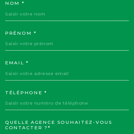
NOM *
TRAD_MELTEM_VOSCOORD
PRÉNOM *
EMAIL *
TÉLÉPHONE *
QUELLE AGENCE SOUHAITEZ-VOUS
TRAD_MELTEM_VOREDEM
CONTACTER ?*