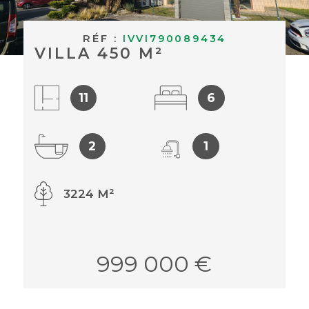
BUDGET
ACHETER À
Surface
RÉF :
IVVI790089434
L'INTERNAT
SURFACE
VILLA 450 M²
Pièces
ACTUALITÉS
PIÈCES
11
6
BLOG
RÉFÉRENCE
2
1
CRITÈRES
SUPPLÉMENTAIRES
3224 M²
Piscine
Parking
Terrasse
999 000 €
RECHERCHER