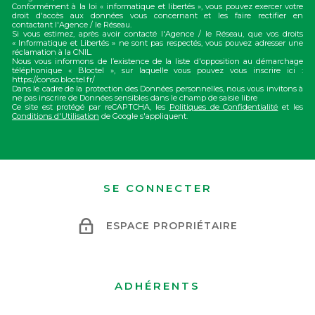
Conformément à la loi « informatique et libertés », vous pouvez exercer votre
droit d'accès aux données vous concernant et les faire rectifier en
contactant l'Agence / le Réseau.
Si vous estimez, après avoir contacté l'Agence / le Réseau, que vos droits
« Informatique et Libertés » ne sont pas respectés, vous pouvez adresser une
réclamation à la CNIL.
Nous vous informons de l’existence de la liste d'opposition au démarchage
téléphonique « Bloctel », sur laquelle vous pouvez vous inscrire ici :
https://conso.bloctel.fr/
Dans le cadre de la protection des Données personnelles, nous vous invitons à
ne pas inscrire de Données sensibles dans le champ de saisie libre
Ce site est protégé par reCAPTCHA, les
Politiques de Confidentialité
et les
Conditions d'Utilisation
de Google s'appliquent.
SE CONNECTER
ESPACE PROPRIÉTAIRE
ADHÉRENTS