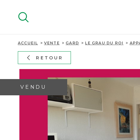
Aller
Aller
Aller
Aller
à
à
au
au
:
la
menu
contenu
recherche
principal
ACCUEIL
VENTE
GARD
LE GRAU DU ROI
APP
RETOUR
VENDU