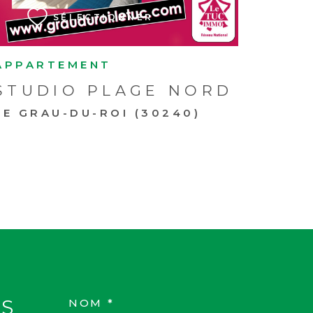
SÉLECTIONNER
APPARTEMENT
STUDIO PLAGE NORD
LE GRAU-DU-ROI (30240)
S
NOM *
TRAD_MELTEM_VOS