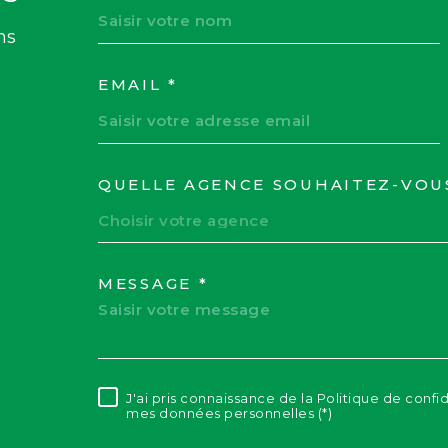
ns
EMAIL *
QUELLE AGENCE SOUHAITEZ-VOU
TRAD_MELTEM_VOR
Choisir votre agence
MESSAGE *
J'ai pris connaissance de la Politique de confi
RÈGLEMENTATION
mes données personnelles (*)