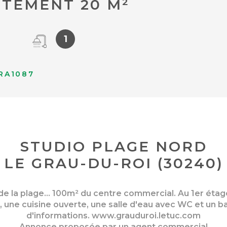
TEMENT 20 M²
1
RA1087
STUDIO PLAGE NORD
LE GRAU-DU-ROI (30240)
 2 de la plage... 100m² du centre commercial. Au 1er ét
e, une cuisine ouverte, une salle d'eau avec WC et un 
d'informations. www.grauduroi.letuc.com
Annonce proposée par un agent commercial