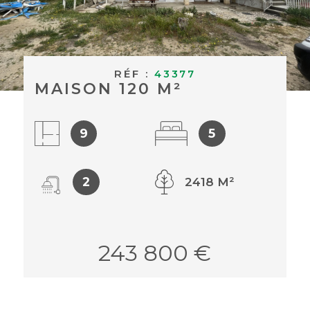
BUDGET
ACHETER À
Surface
L'INTERNAT
SURFACE
RÉF :
43377
Pièces
MAISON 120 M²
ACTUALITÉS
PIÈCES
BLOG
RÉFÉRENCE
9
5
CRITÈRES
2
2418 M²
SUPPLÉMENTAIRES
Piscine
Parking
Terrasse
243 800 €
RECHERCHER