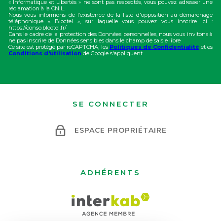
« Informatique et Libertés » ne sont pas respectés, vous pouvez adresser une
réclamation à la CNIL.
Nous vous informons de l’existence de la liste d'opposition au démarchage
téléphonique « Bloctel », sur laquelle vous pouvez vous inscrire ici :
https://conso.bloctel.fr/
Dans le cadre de la protection des Données personnelles, nous vous invitons à
ne pas inscrire de Données sensibles dans le champ de saisie libre
Ce site est protégé par reCAPTCHA, les
Politiques de Confidentialité
et es
Conditions d'utilisation
de Google s'appliquent.
SE CONNECTER
ESPACE PROPRIÉTAIRE
ADHÉRENTS