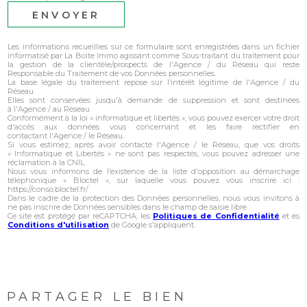
ENVOYER
Les informations recueillies sur ce formulaire sont enregistrées dans un fichier
informatisé par La Boite Immo agissant comme Sous-traitant du traitement pour
la gestion de la clientèle/prospects de l'Agence / du Réseau qui reste
Responsable du Traitement de vos Données personnelles.
La base légale du traitement repose sur l’intérêt légitime de l'Agence / du
Réseau.
Elles sont conservées jusqu'à demande de suppression et sont destinées
à l'Agence / au Réseau.
Conformément à la loi « informatique et libertés », vous pouvez exercer votre droit
d'accès aux données vous concernant et les faire rectifier en
contactant l'Agence / le Réseau.
Si vous estimez, après avoir contacté l'Agence / le Réseau, que vos droits
« Informatique et Libertés » ne sont pas respectés, vous pouvez adresser une
réclamation à la CNIL.
Nous vous informons de l’existence de la liste d'opposition au démarchage
téléphonique « Bloctel », sur laquelle vous pouvez vous inscrire ici :
https://conso.bloctel.fr/
Dans le cadre de la protection des Données personnelles, nous vous invitons à
ne pas inscrire de Données sensibles dans le champ de saisie libre
Ce site est protégé par reCAPTCHA, les
Politiques de Confidentialité
et es
Conditions d'utilisation
de Google s'appliquent.
PARTAGER LE BIEN