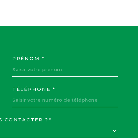
PRÉNOM *
COORDONNEES
TÉLÉPHONE *
S CONTACTER ?*
EDEMANDE