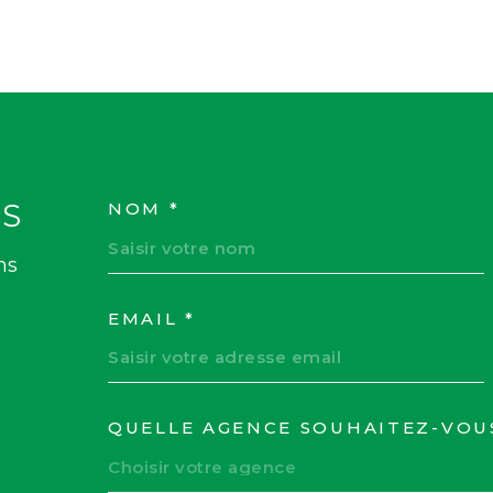
S
NOM *
TRAD_MELTEM_VOS
ns
EMAIL *
QUELLE AGENCE SOUHAITEZ-VOU
TRAD_MELTEM_VOR
Choisir votre agence