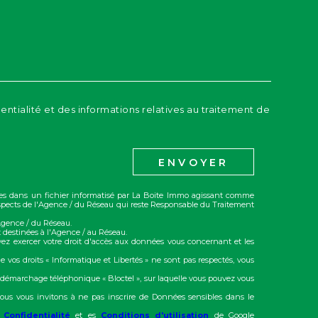
dentialité et des informations relatives au traitement de
ENVOYER
trées dans un fichier informatisé par La Boite Immo agissant comme
rospects de l'Agence / du Réseau qui reste Responsable du Traitement
'Agence / du Réseau.
 destinées à l'Agence / au Réseau.
vez exercer votre droit d'accès aux données vous concernant et les
e vos droits « Informatique et Libertés » ne sont pas respectés, vous
u démarchage téléphonique « Bloctel », sur laquelle vous pouvez vous
ous vous invitons à ne pas inscrire de Données sensibles dans le
 Confidentialité
et es
Conditions d'utilisation
de Google