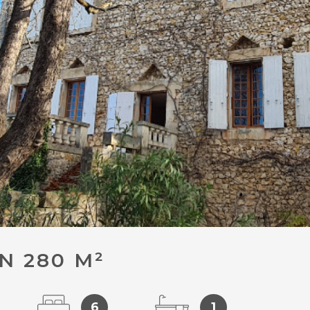
N 280 M²
6
1