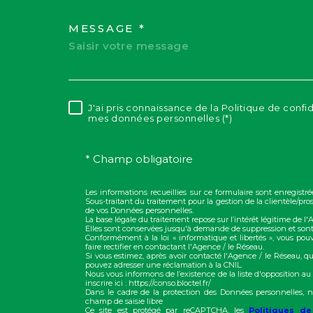
MESSAGE *
J'ai pris connaissance de la Politique de confi
RÈGLEMENTATION
mes données personnelles (*)
* Champ obligatoire
Les informations recueillies sur ce formulaire sont enregis
Sous-traitant du traitement pour la gestion de la clientèle/p
de vos Données personnelles.
La base légale du traitement repose sur l’intérêt légitime de l
Elles sont conservées jusqu'à demande de suppression et sont
Conformément à la loi « informatique et libertés », vous pou
faire rectifier en contactant l'Agence / le Réseau.
Si vous estimez, après avoir contacté l'Agence / le Réseau, qu
pouvez adresser une réclamation à la CNIL.
Nous vous informons de l’existence de la liste d'opposition a
inscrire ici : https://conso.bloctel.fr/
Dans le cadre de la protection des Données personnelles, n
champ de saisie libre
Ce site est protégé par reCAPTCHA, les
Politiques de