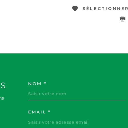
SÉLECTIONNE
S
NOM *
TRAD_MELTEM_VOS
ns
EMAIL *