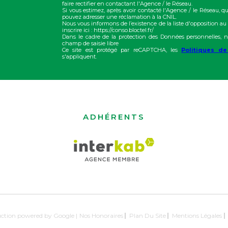
faire rectifier en contactant l'Agence / le Réseau.
Si vous estimez, après avoir contacté l'Agence / le Réseau, qu
pouvez adresser une réclamation à la CNIL.
Nous vous informons de l’existence de la liste d'opposition a
inscrire ici : https://conso.bloctel.fr/
Dans le cadre de la protection des Données personnelles, n
champ de saisie libre
Ce site est protégé par reCAPTCHA, les
Politiques de
s'appliquent.
ADHÉRENTS
duction powered by Google |
Nos Honoraires
Plan Du Site
Mentions Légales