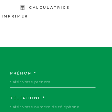
R
CALCULATRICE
IMPRIMER
PRÉNOM *
COORDONNEES
TÉLÉPHONE *