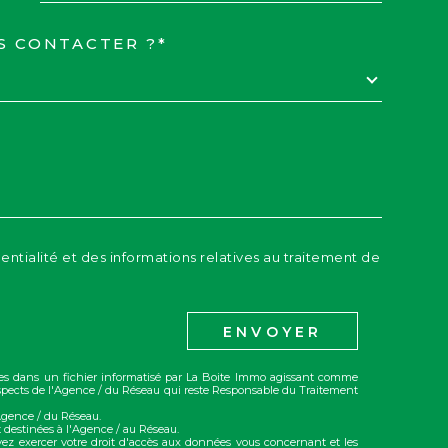
S CONTACTER ?*
EDEMANDE
dentialité et des informations relatives au traitement de
ENVOYER
trées dans un fichier informatisé par La Boite Immo agissant comme
rospects de l'Agence / du Réseau qui reste Responsable du Traitement
'Agence / du Réseau.
 destinées à l'Agence / au Réseau.
vez exercer votre droit d'accès aux données vous concernant et les