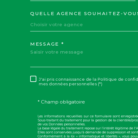
QUELLE AGENCE SOUHAITEZ-VOU
TRAD_MELTEM_VOR
Choisir votre agence
MESSAGE *
J'ai pris connaissance de la Politique de confi
RÈGLEMENTATION
mes données personnelles (*)
* Champ obligatoire
Les informations recueillies sur ce formulaire sont enregis
Sous-traitant du traitement pour la gestion de la clientèle/p
de vos Données personnelles.
La base légale du traitement repose sur l’intérêt légitime de l
Elles sont conservées jusqu'à demande de suppression et sont
Conformément à la loi « informatique et libertés », vous pou