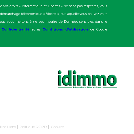
e vos droits « Informatique et Libertés » ne sont pas respectés, vous
u démarchage téléphonique « Bloctel », sur laquelle vous pouvez vous
ous vous invitons à ne pas inscrire de Données sensibles dans le
 Confidentialité
et es
Conditions d'utilisation
de Google
Nos Liens
Politique RGPD
Cookies