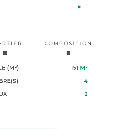
ARTIER
COMPOSITION
E (M²)
151 M²
RE(S)
4
UX
2