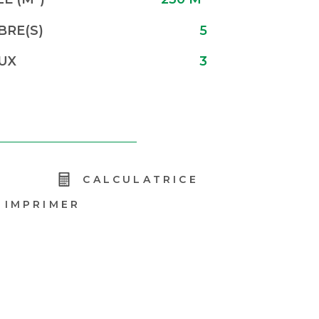
RE(S)
5
UX
3
R
CALCULATRICE
IMPRIMER