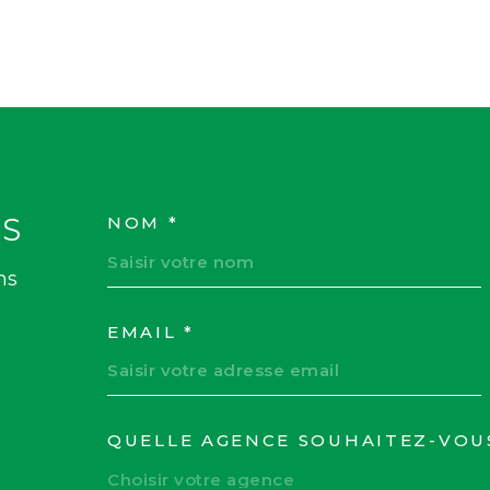
S
NOM *
TRAD_MELTEM_VOS
ns
EMAIL *
QUELLE AGENCE SOUHAITEZ-VOU
TRAD_MELTEM_VOR
Choisir votre agence