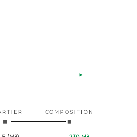
ARTIER
COMPOSITION
E (M²)
230 M²