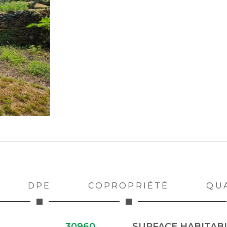
DPE
COPROPRIÉTÉ
QU
30960
SURFACE HABITABL