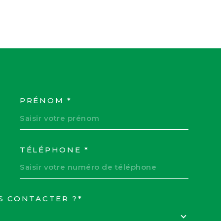
PRÉNOM *
COORDONNEES
TÉLÉPHONE *
S CONTACTER ?*
EDEMANDE