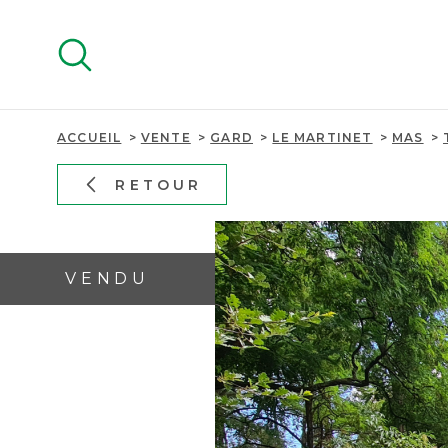
Aller
Aller
Aller
Aller
à
à
au
au
:
la
menu
contenu
recherche
principal
ACCUEIL
VENTE
GARD
LE MARTINET
MAS
RETOUR
VENDU