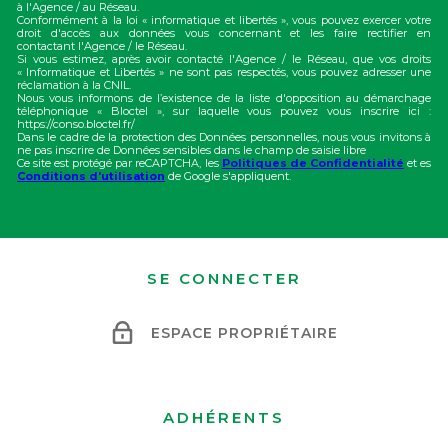
à l'Agence / au Réseau.
Conformément à la loi « informatique et libertés », vous pouvez exercer votre
droit d'accès aux données vous concernant et les faire rectifier en
contactant l'Agence / le Réseau.
Si vous estimez, après avoir contacté l'Agence / le Réseau, que vos droits
« Informatique et Libertés » ne sont pas respectés, vous pouvez adresser une
réclamation à la CNIL.
Nous vous informons de l’existence de la liste d'opposition au démarchage
téléphonique « Bloctel », sur laquelle vous pouvez vous inscrire ici :
https://conso.bloctel.fr/
Dans le cadre de la protection des Données personnelles, nous vous invitons à
ne pas inscrire de Données sensibles dans le champ de saisie libre
Ce site est protégé par reCAPTCHA, les
Politiques de Confidentialité
et es
Conditions d'utilisation
de Google s'appliquent.
SE CONNECTER
ESPACE PROPRIÉTAIRE
ADHÉRENTS