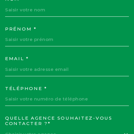
TRAD_MELTEM_VOSCOORD
PRÉNOM *
EMAIL *
TÉLÉPHONE *
QUELLE AGENCE SOUHAITEZ-VOUS
TRAD_MELTEM_VOREDEM
CONTACTER ?*