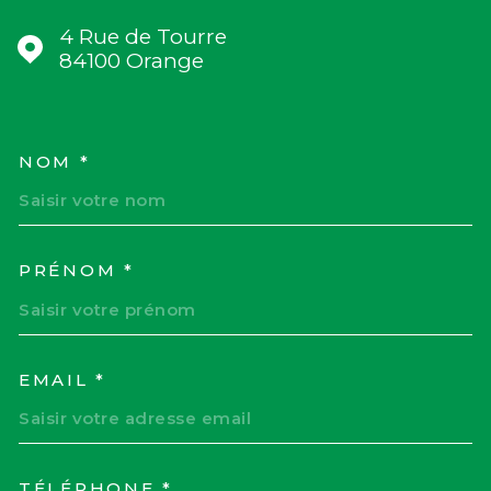
4 Rue de Tourre
84100
Orange
NOM *
TRAD_MELTEM_VOSCOORD
PRÉNOM *
EMAIL *
TÉLÉPHONE *