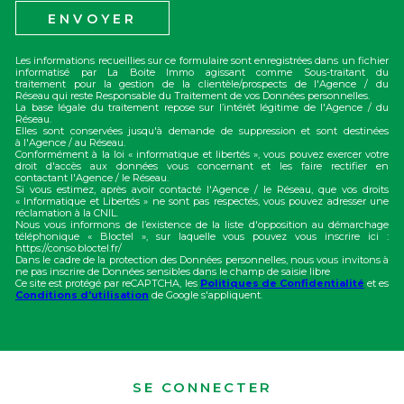
ENVOYER
Les informations recueillies sur ce formulaire sont enregistrées dans un fichier
informatisé par La Boite Immo agissant comme Sous-traitant du
traitement pour la gestion de la clientèle/prospects de l'Agence / du
Réseau qui reste Responsable du Traitement de vos Données personnelles.
La base légale du traitement repose sur l’intérêt légitime de l'Agence / du
Réseau.
Elles sont conservées jusqu'à demande de suppression et sont destinées
à l'Agence / au Réseau.
Conformément à la loi « informatique et libertés », vous pouvez exercer votre
droit d'accès aux données vous concernant et les faire rectifier en
contactant l'Agence / le Réseau.
Si vous estimez, après avoir contacté l'Agence / le Réseau, que vos droits
« Informatique et Libertés » ne sont pas respectés, vous pouvez adresser une
réclamation à la CNIL.
Nous vous informons de l’existence de la liste d'opposition au démarchage
téléphonique « Bloctel », sur laquelle vous pouvez vous inscrire ici :
https://conso.bloctel.fr/
Dans le cadre de la protection des Données personnelles, nous vous invitons à
ne pas inscrire de Données sensibles dans le champ de saisie libre
Ce site est protégé par reCAPTCHA, les
Politiques de Confidentialité
et es
Conditions d'utilisation
de Google s'appliquent.
SE CONNECTER