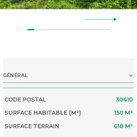
GÉNÉRAL
Caractérisque
Valeurs
CODE POSTAL
30410
SURFACE HABITABLE (M²)
150 M²
SURFACE TERRAIN
618 M²