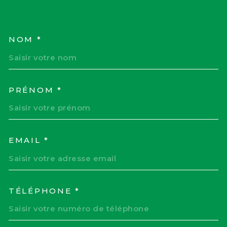
NOM *
TRAD_MELTEM_VOSCOORD
PRÉNOM *
EMAIL *
TÉLÉPHONE *