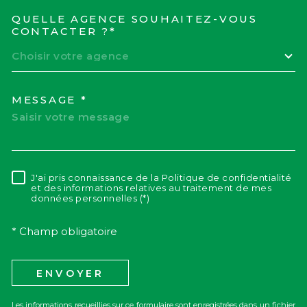
QUELLE AGENCE SOUHAITEZ-VOUS
TRAD_MELTEM_VOREDEM
CONTACTER ?*
Choisir votre agence
MESSAGE *
J'ai pris connaissance de la Politique de confidentialité
RÈGLEMENTATION
et des informations relatives au traitement de mes
données personnelles (*)
* Champ obligatoire
ENVOYER
Les informations recueillies sur ce formulaire sont enregistrées dans un fichier