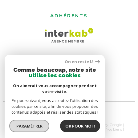
ADHÉRENTS
On en reste là
Comme beaucoup, notre site
utilise les cookies
On aimerait vous accompagner pendant
votre visite.
En poursuivant, vous acceptez l'utilisation des
cookies par ce site, afin de vous proposer des
contenus adaptés et réaliser des statistiques !
© 2026 | Tous droits réservés | Traduction powered by Google |
PARAMÉTRER
OK POUR MOI !
Nos Honoraires
Plan Du Site
Mentions Légales
Nos Liens
Politique RGPD
Cookies