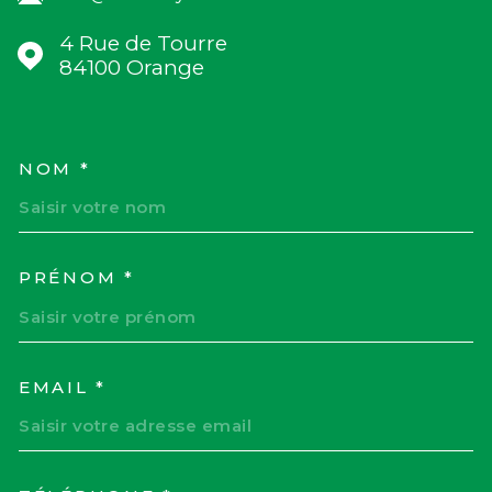
4 Rue de Tourre
84100
Orange
NOM *
TRAD_MELTEM_VOSCOORD
PRÉNOM *
EMAIL *