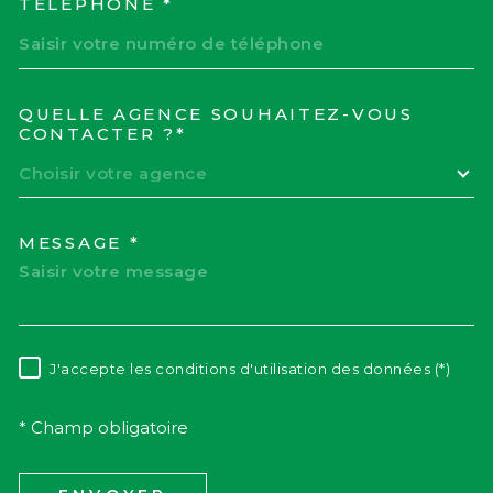
TÉLÉPHONE *
QUELLE AGENCE SOUHAITEZ-VOUS
TRAD_MELTEM_VOREDEM
CONTACTER ?*
Choisir votre agence
MESSAGE *
J'accepte les conditions d'utilisation des données (*)
RÈGLEMENTATION
* Champ obligatoire