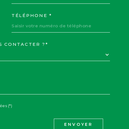
TÉLÉPHONE *
S CONTACTER ?*
EDEMANDE
ées (*)
ENVOYER