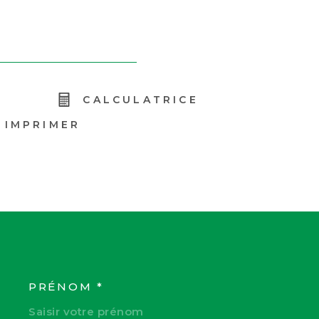
R
CALCULATRICE
IMPRIMER
PRÉNOM *
COORDONNEES