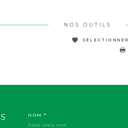
NOS OUTILS
SÉLECTIONNE
S
NOM *
TRAD_MELTEM_VOS