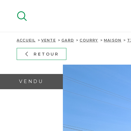
Aller
Aller
Aller
Aller
à
à
au
au
:
la
menu
contenu
recherche
principal
ACCUEIL
VENTE
GARD
COURRY
MAISON
T
RETOUR
VENDU