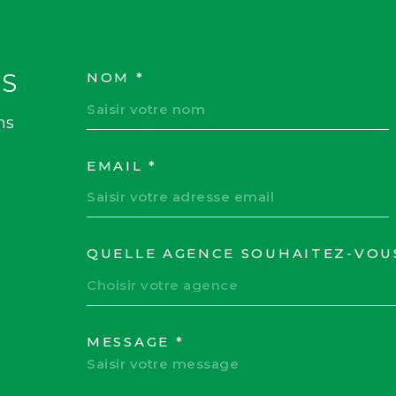
S
NOM *
TRAD_MELTEM_VOS
ns
EMAIL *
QUELLE AGENCE SOUHAITEZ-VOU
TRAD_MELTEM_VOR
Choisir votre agence
MESSAGE *