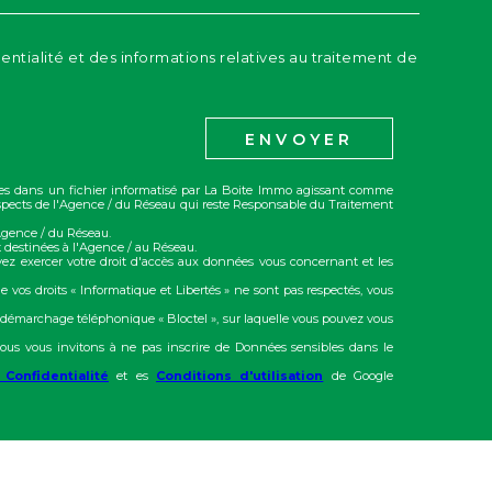
dentialité et des informations relatives au traitement de
ENVOYER
trées dans un fichier informatisé par La Boite Immo agissant comme
rospects de l'Agence / du Réseau qui reste Responsable du Traitement
'Agence / du Réseau.
 destinées à l'Agence / au Réseau.
vez exercer votre droit d'accès aux données vous concernant et les
e vos droits « Informatique et Libertés » ne sont pas respectés, vous
u démarchage téléphonique « Bloctel », sur laquelle vous pouvez vous
ous vous invitons à ne pas inscrire de Données sensibles dans le
 Confidentialité
et es
Conditions d'utilisation
de Google