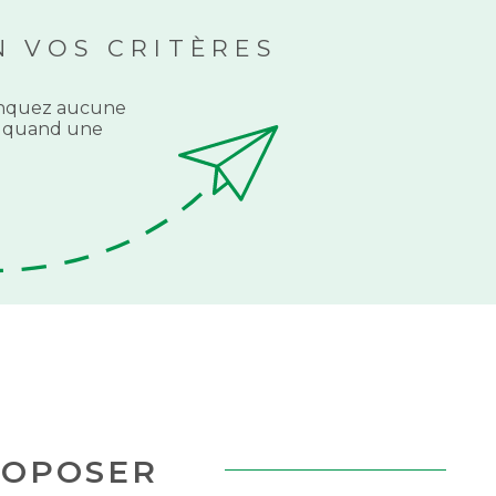
 VOS CRITÈRES
NOUS RECR
manquez aucune
ti quand une
ACHETER À
L'INTERNATI
ACTUALITÉS
BLOG
ROPOSER