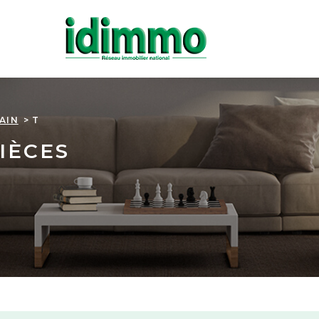
AIN
T
IÈCES