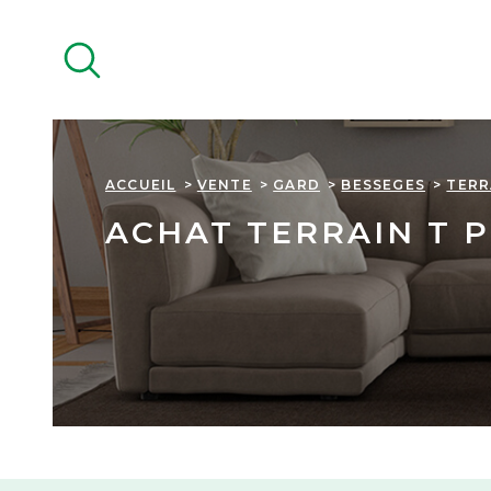
Aller
Aller
Aller
Aller
à
à
au
au
:
la
menu
contenu
recherche
principal
ACCUEIL
VENTE
GARD
BESSEGES
TERR
ACHAT TERRAIN T P