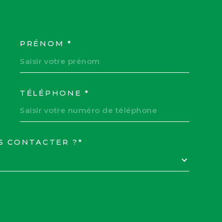
PRÉNOM *
COORDONNEES
TÉLÉPHONE *
S CONTACTER ?*
EDEMANDE