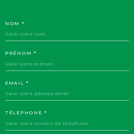
NOM *
TRAD_MELTEM_VOSCOORD
PRÉNOM *
EMAIL *
TÉLÉPHONE *