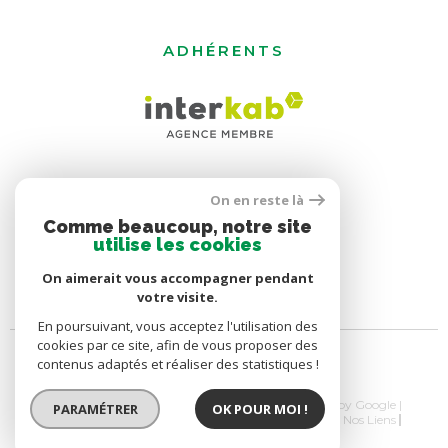
ADHÉRENTS
On en reste là
Comme beaucoup, notre site
utilise les cookies
On aimerait vous accompagner pendant
votre visite.
En poursuivant, vous acceptez l'utilisation des
cookies par ce site, afin de vous proposer des
contenus adaptés et réaliser des statistiques !
© 2026 | Tous droits réservés | Traduction powered by Google |
PARAMÉTRER
OK POUR MOI !
Nos Honoraires
Plan Du Site
Mentions Légales
Nos Liens
Politique RGPD
Cookies