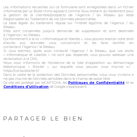
Les informations recueillies sur ce formulaire sont enregistrées dans un fichier
informatisé par La Boite Immo agissant comme Sous-traitant du traitement pour
la gestion de la clientèle/prospects de l'Agence / du Réseau qui reste
Responsable du Traitement de vos Données personnelles.
La base légale du traitement repose sur l’intérêt légitime de l'Agence / du
Réseau.
Elles sont conservées jusqu'à demande de suppression et sont destinées
à l'Agence / au Réseau.
Conformément à la loi « informatique et libertés », vous pouvez exercer votre droit
d'accès aux données vous concernant et les faire rectifier en
contactant l'Agence / le Réseau.
Si vous estimez, après avoir contacté l'Agence / le Réseau, que vos droits
« Informatique et Libertés » ne sont pas respectés, vous pouvez adresser une
réclamation à la CNIL.
Nous vous informons de l’existence de la liste d'opposition au démarchage
téléphonique « Bloctel », sur laquelle vous pouvez vous inscrire ici :
https://conso.bloctel.fr/
Dans le cadre de la protection des Données personnelles, nous vous invitons à
ne pas inscrire de Données sensibles dans le champ de saisie libre
Ce site est protégé par reCAPTCHA, les
Politiques de Confidentialité
et es
Conditions d'utilisation
de Google s'appliquent.
PARTAGER LE BIEN