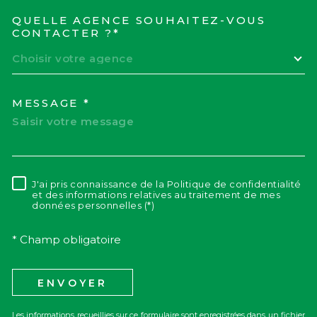
QUELLE AGENCE SOUHAITEZ-VOUS
TRAD_MELTEM_VOREDEM
CONTACTER ?*
Choisir votre agence
MESSAGE *
J'ai pris connaissance de la Politique de confidentialité
RÈGLEMENTATION
et des informations relatives au traitement de mes
données personnelles (*)
* Champ obligatoire
ENVOYER
Les informations recueillies sur ce formulaire sont enregistrées dans un fichier