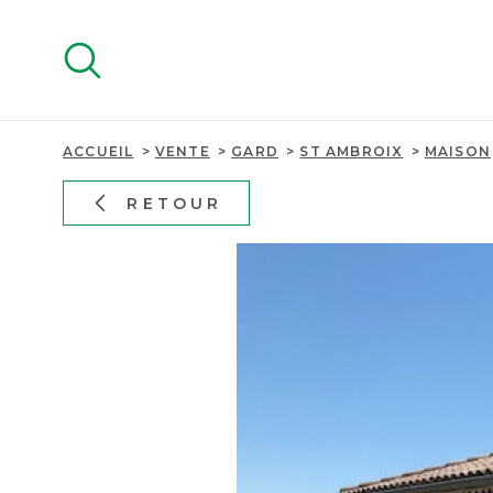
Aller
Aller
Aller
Aller
à
à
au
au
:
la
menu
contenu
recherche
principal
ACCUEIL
VENTE
GARD
ST AMBROIX
MAISON
RETOUR