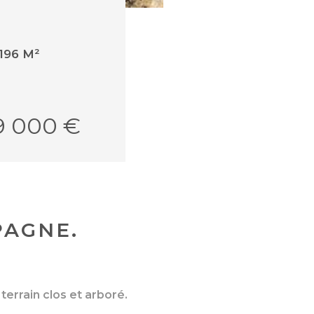
196 M²
9 000 €
PAGNE.
errain clos et arboré.