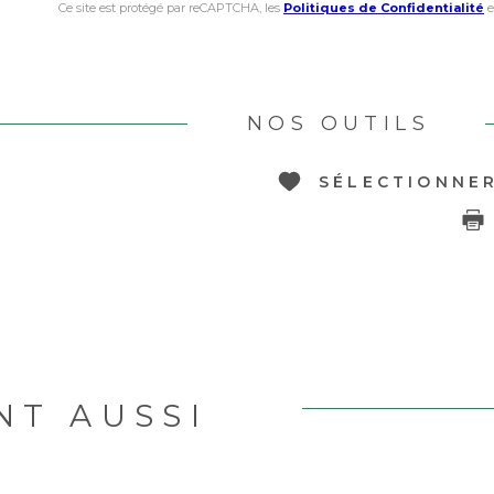
Ce site est protégé par reCAPTCHA, les
Politiques de Confidentialité
e
NOS OUTILS
SÉLECTIONNE
NT AUSSI
R