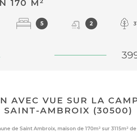
N 170 M²
5
2
3
39
4
N AVEC VUE SUR LA CAM
SAINT-AMBROIX (30500)
une de Saint Ambroix, maison de 170m² sur 3115m² de t