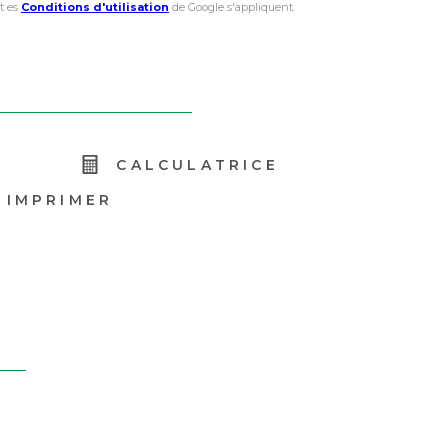
t es
Conditions d'utilisation
de Google s'appliquent.
R
CALCULATRICE
IMPRIMER