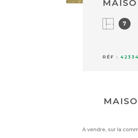
MAISO
7
RÉF :
4233
MAISO
A vendre, sur la comm