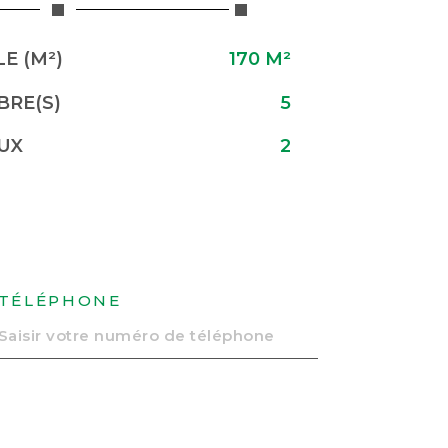
E (M²)
170 M²
RE(S)
5
UX
2
TÉLÉPHONE