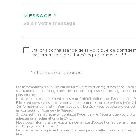
MESSAGE *
J'ai pris connaissance de la Politique de confident
traitement de mes données personnelles (*)*
* champs obligatoires
Les informations recueillies sur ce formulaire sont enregistrées dans un f
du traitement pour la gestion de la clientèle/prospects de l'Agence /
personnelles.
La base légale du traitement repose sur l’intérêt légitime de l'Agence / du 
Elles sont conservées jusqu'à demande de suppression et sont destinées à 
Conformément à la loi « informatique et libertés », vous pouvez exercer votr
en contactant l'Agence / le Réseau.
Si vous estimez, après avoir contacté l'Agence / le Réseau, que vos droit
adresser une réclamation à la CNIL.
Nous vous informons de l’existence de la liste d'opposition au démarchage
ici : https://conso.bloctel.fr/
Dans le cadre de la protection des Données personnelles, nous vous invito
libre