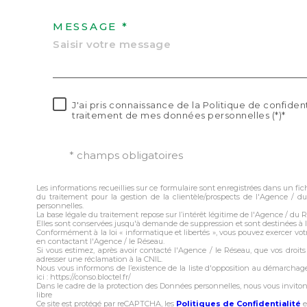
MESSAGE *
J'ai pris connaissance de la Politique de confident
traitement de mes données personnelles (*)*
* champs obligatoires
Les informations recueillies sur ce formulaire sont enregistrées dans un f
du traitement pour la gestion de la clientèle/prospects de l'Agence /
personnelles.
La base légale du traitement repose sur l’intérêt légitime de l'Agence / du 
Elles sont conservées jusqu'à demande de suppression et sont destinées à 
Conformément à la loi « informatique et libertés », vous pouvez exercer votr
en contactant l'Agence / le Réseau.
Si vous estimez, après avoir contacté l'Agence / le Réseau, que vos droit
adresser une réclamation à la CNIL.
Nous vous informons de l’existence de la liste d'opposition au démarchage
ici : https://conso.bloctel.fr/
Dans le cadre de la protection des Données personnelles, nous vous invito
libre
Ce site est protégé par reCAPTCHA, les
Politiques de Confidentialité
e