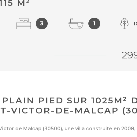
115 M²
3
1
1
29
0
PLAIN PIED SUR 1025M² 
NT-VICTOR-DE-MALCAP (30
ctor de Malcap (30500), une villa construite en 2008, 