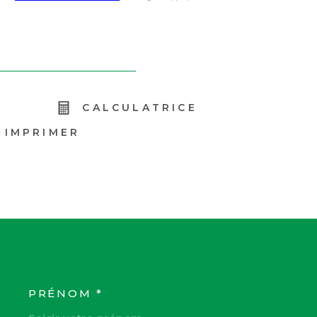
R
CALCULATRICE
IMPRIMER
PRÉNOM *
COORDONNEES