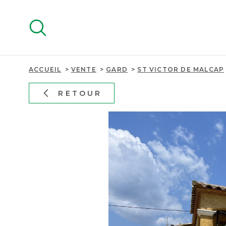
Aller
Aller
Aller
Aller
à
à
au
au
:
la
menu
contenu
recherche
principal
ACCUEIL
VENTE
GARD
ST VICTOR DE MALCAP
RETOUR