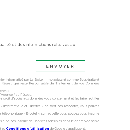
ialité et des informations relatives au
ENVOYER
ichier informatisé par La Boite Immo agissant comme Sous-traitant
 du Réseau qui reste Responsable du Traitement de vos Données
Réseau.
l'Agence / au Réseau.
e droit d'accès aux données vous concernant et les faire rectifier
s « Informatique et Libertés » ne sont pas respectés, vous pouvez
 téléphonique « Bloctel », sur laquelle vous pouvez vous inscrire
ns à ne pas inscrire de Données sensibles dans le champ de saisie
t es
Conditions d'utilisation
de Google s'appliquent.