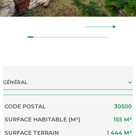
GÉNÉRAL
Caractérisque
Valeurs
CODE POSTAL
30500
SURFACE HABITABLE (M²)
155 M²
SURFACE TERRAIN
1 444 M²