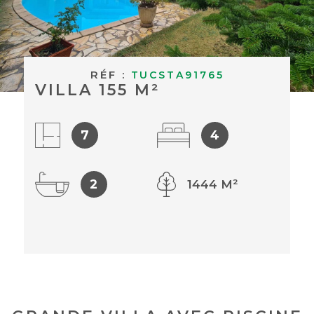
BUDGET
ACHETER À
Surface
L'INTERNAT
SURFACE
RÉF :
TUCSTA91765
Pièces
VILLA 155 M²
ACTUALITÉS
PIÈCES
BLOG
RÉFÉRENCE
7
4
CRITÈRES
2
1444 M²
SUPPLÉMENTAIRES
Piscine
Parking
Terrasse
RECHERCHER