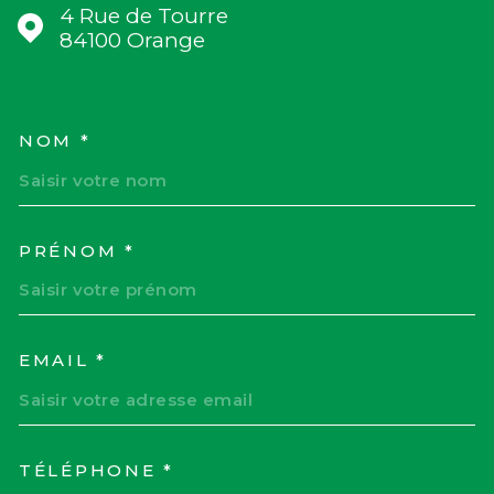
4 Rue de Tourre
84100
Orange
NOM *
TRAD_MELTEM_VOSCOORD
PRÉNOM *
EMAIL *
TÉLÉPHONE *