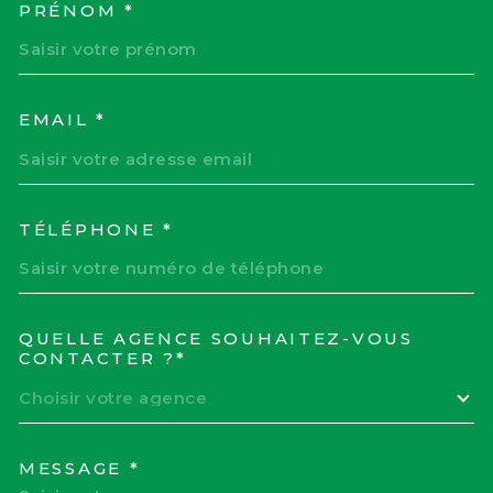
PRÉNOM *
EMAIL *
TÉLÉPHONE *
QUELLE AGENCE SOUHAITEZ-VOUS
TRAD_MELTEM_VOREDEM
CONTACTER ?*
Choisir votre agence
MESSAGE *