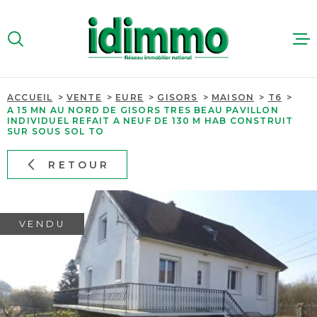
Aller
Aller
Aller
Aller
à
à
au
au
:
la
menu
contenu
VOTRE
recherche
principal
RECHERCHE
ACCUEIL
VENTE
EURE
GISORS
MAISON
T6
ACHETER
A 15 MN AU NORD DE GISORS TRES BEAU PAVILLON
INDIVIDUEL REFAIT A NEUF DE 130 M HAB CONSTRUIT
TYPE
SUR SOUS SOL TO
D'OFFRE
VENTE
LOUER
RETOUR
TYPE
IMMOBILIER
DE
TYPE DE BIEN
PROFESSIO
BIEN
PAYS
VENDU
PAYS
ESTIMER
VILLE
QUI SOMME
VILLE
Budget
NOUS RECR