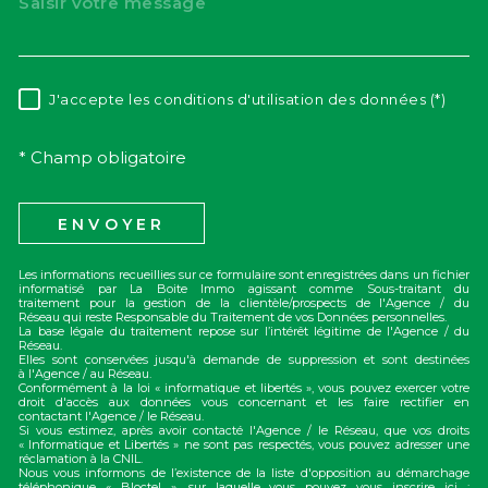
J'accepte les conditions d'utilisation des données (*)
RÈGLEMENTATION
* Champ obligatoire
ENVOYER
Les informations recueillies sur ce formulaire sont enregistrées dans un fichier
informatisé par La Boite Immo agissant comme Sous-traitant du
traitement pour la gestion de la clientèle/prospects de l'Agence / du
Réseau qui reste Responsable du Traitement de vos Données personnelles.
La base légale du traitement repose sur l’intérêt légitime de l'Agence / du
Réseau.
Elles sont conservées jusqu'à demande de suppression et sont destinées
à l'Agence / au Réseau.
Conformément à la loi « informatique et libertés », vous pouvez exercer votre
droit d'accès aux données vous concernant et les faire rectifier en
contactant l'Agence / le Réseau.
Si vous estimez, après avoir contacté l'Agence / le Réseau, que vos droits
« Informatique et Libertés » ne sont pas respectés, vous pouvez adresser une
réclamation à la CNIL.
Nous vous informons de l’existence de la liste d'opposition au démarchage
téléphonique « Bloctel », sur laquelle vous pouvez vous inscrire ici :