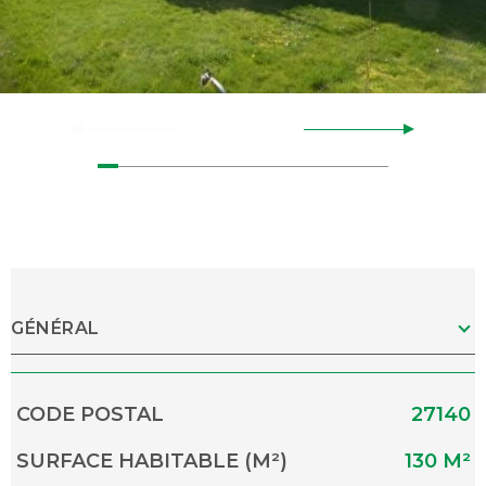
GÉNÉRAL
Caractérisque
Valeurs
CODE POSTAL
27140
SURFACE HABITABLE (M²)
130 M²