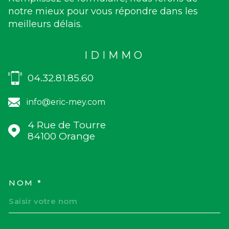
notre mieux pour vous répondre dans les
meilleurs délais.
IDIMMO
04.32.81.85.60
info@eric-mey.com
4 Rue de Tourre
84100
Orange
NOM *
TRAD_MELTEM_VOSCOORD