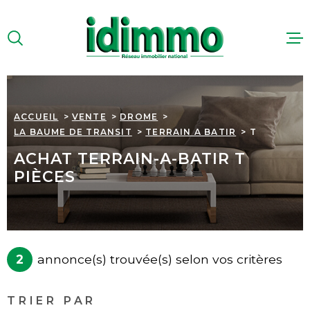
Aller
Aller
Aller
Aller
à
à
au
au
:
la
menu
contenu
VOTRE
recherche
principal
RECHERCHE
ACHETER
ACCUEIL
VENTE
DROME
TYPE
LA BAUME DE TRANSIT
TERRAIN A BATIR
T
D'OFFRE
VENTE
LOUER
ACHAT TERRAIN-A-BATIR T
TYPE
PIÈCES
IMMOBILIER
DE
TYPE DE BIEN
PROFESSIO
BIEN
PAYS
PAYS
ESTIMER
VILLE
2
annonce(s) trouvée(s) selon vos critères
QUI SOMME
VILLE
TRIER PAR
Budget
NOUS RECR