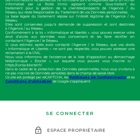
Les informations recueillies sur ce formulaire sont enregistrées dans un fichier
informatisé par La Boite Immo agissant comme Sous-traitant du
traitement pour la gestion de la clientèle/prospects de l'Agence / du
Réseau qui reste Responsable du Traitement de vos Données personnelles.
La base légale du traitement repose sur l’intérêt légitime de l'Agence / du
Réseau.
Elles sont conservées jusqu'à demande de suppression et sont destinées
à l'Agence / au Réseau.
Conformément à la loi « informatique et libertés », vous pouvez exercer votre
droit d'accès aux données vous concernant et les faire rectifier en
contactant l'Agence / le Réseau.
Si vous estimez, après avoir contacté l'Agence / le Réseau, que vos droits
« Informatique et Libertés » ne sont pas respectés, vous pouvez adresser une
réclamation à la CNIL.
Nous vous informons de l’existence de la liste d'opposition au démarchage
téléphonique « Bloctel », sur laquelle vous pouvez vous inscrire ici :
https://conso.bloctel.fr/
Dans le cadre de la protection des Données personnelles, nous vous invitons à
ne pas inscrire de Données sensibles dans le champ de saisie libre
Ce site est protégé par reCAPTCHA, les
Politiques de Confidentialité
et es
Conditions d'utilisation
de Google s'appliquent.
SE CONNECTER
ESPACE PROPRIÉTAIRE