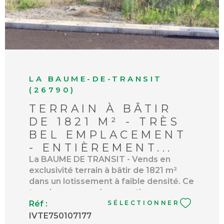
LA BAUME-DE-TRANSIT
(26790)
TERRAIN À BÂTIR
DE 1821 M² - TRÈS
BEL EMPLACEMENT
- ENTIÈREMENT...
La BAUME DE TRANSIT - Vends en
exclusivité terrain à bâtir de 1821 m²
dans un lotissement à faible densité. Ce
terrain comprend une partie
constructible de 544 m² avec une
Réf :
SÉLECTIONNER
emprise au sol de 250 m².Terrain
IVTE750107177