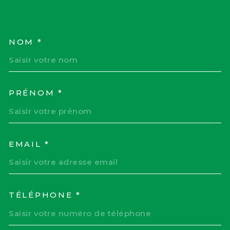
NOM *
TRAD_MELTEM_VOSCOORD
PRÉNOM *
EMAIL *
TÉLÉPHONE *