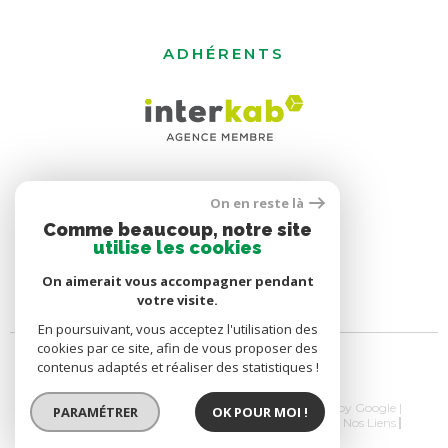
ADHÉRENTS
On en reste là
Comme beaucoup, notre site
utilise les cookies
On aimerait vous accompagner pendant
votre visite.
En poursuivant, vous acceptez l'utilisation des
cookies par ce site, afin de vous proposer des
contenus adaptés et réaliser des statistiques !
© 2026 | Tous droits réservés | Traduction powered by Google |
PARAMÉTRER
OK POUR MOI !
Nos Honoraires
Plan Du Site
Mentions Légales
Nos Liens
Politique RGPD
Cookies