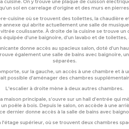
la cuisine. On y trouve une plaque de cuisson électriqu
qu’un sol en carrelage d’origine et des murs en pierres
ière-cuisine où se trouvent des toilettes, la chaudièr
ne annexe qui abrite actuellement une salle de musique a
 vitrée coulissante. À droite de la cuisine se trouve u
s équipée d’une baignoire, d’un lavabo et de toilettes,
nicante donne accès au spacieux salon, doté d’un haut
y trouve également une salle de bains avec baignoire, 
séparées.
omporte, sur la gauche, un accès à une chambre et à un 
rait possible d’aménager des chambres supplémentair
L'escalier à droite mène à deux autres chambres.
 maison principale, s’ouvre sur un hall d’entrée qui mèn
n poêle à bois. Depuis le salon, on accède à une arri
ce dernier donne accès à la salle de bains avec baignoi
 à l'étage supérieur, où se trouvent deux chambres spac