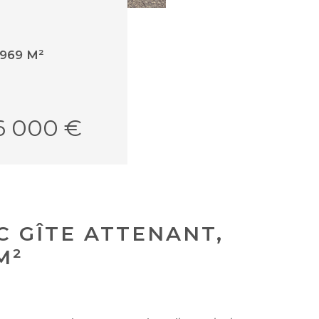
969 M²
6 000 €
C GÎTE ATTENANT,
M²