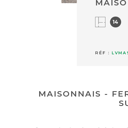
MAISO
14
RÉF :
LVMA
MAISONNAIS - FE
S