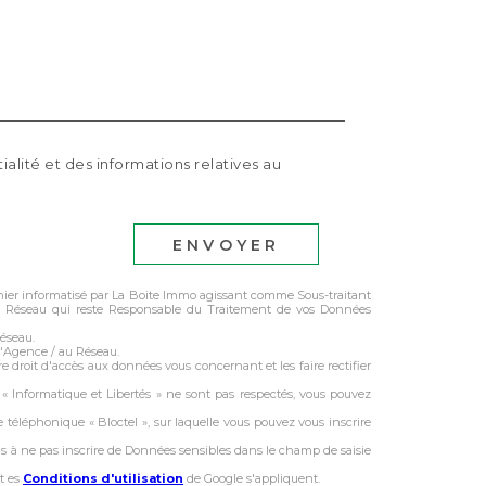
ialité et des informations relatives au
ENVOYER
ichier informatisé par La Boite Immo agissant comme Sous-traitant
 du Réseau qui reste Responsable du Traitement de vos Données
Réseau.
l'Agence / au Réseau.
e droit d'accès aux données vous concernant et les faire rectifier
s « Informatique et Libertés » ne sont pas respectés, vous pouvez
 téléphonique « Bloctel », sur laquelle vous pouvez vous inscrire
ns à ne pas inscrire de Données sensibles dans le champ de saisie
t es
Conditions d'utilisation
de Google s'appliquent.