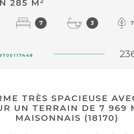
N 285 M²
7
3
7
23
9700117448
RME TRÈS SPACIEUSE AVE
UR UN TERRAIN DE 7 969 
MAISONNAIS (18170)