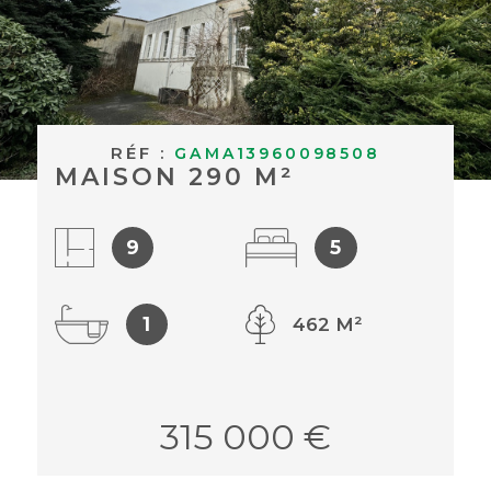
BUDGET
ACHETER À
Surface
L'INTERNAT
SURFACE
Pièces
ACTUALITÉS
RÉF :
PIÈCES
GAMA13960098508
MAISON 290 M²
BLOG
RÉFÉRENCE
9
5
CRITÈRES
SUPPLÉMENTAIRES
1
462 M²
Piscine
Parking
Terrasse
RECHERCHER
315 000 €