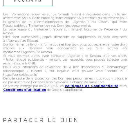
ENVOYER
Les informations recueillies sur ce formulaire sont enregistrées dans un fichier
informatisé par La Boite Immo agissant comme Sous-traitant du traitement pour
la gestion de la clientèle/prospects de l'Agence / du Réseau qui reste
Responsable du Traitement de vos Données personnelles.
La base légale du traitement repose sur l’intérêt légitime de l'Agence / du
Réseau.
Elles sont conservées jusqu'à demande de suppression et sont destinées
à l'Agence / au Réseau.
Conformément à la loi « informatique et libertés », vous pouvez exercer votre droit
d'accès aux données vous concernant et les faire rectifier en
contactant l'Agence / le Réseau.
Si vous estimez, après avoir contacté l'Agence / le Réseau, que vos droits
« Informatique et Libertés » ne sont pas respectés, vous pouvez adresser une
réclamation à la CNIL.
Nous vous informons de l’existence de la liste d'opposition au démarchage
téléphonique « Bloctel », sur laquelle vous pouvez vous inscrire ici :
https://conso.bloctel.fr/
Dans le cadre de la protection des Données personnelles, nous vous invitons à
ne pas inscrire de Données sensibles dans le champ de saisie libre
Ce site est protégé par reCAPTCHA, les
Politiques de Confidentialité
et es
Conditions d'utilisation
de Google s'appliquent.
PARTAGER LE BIEN