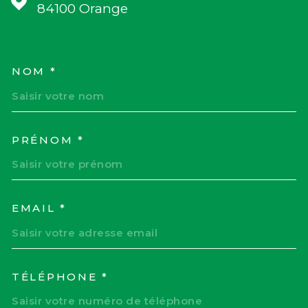
84100
Orange
NOM *
TRAD_MELTEM_VOSCOORD
PRÉNOM *
EMAIL *
TÉLÉPHONE *