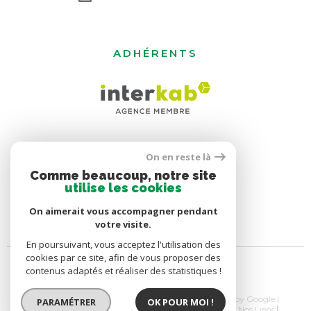
ADHÉRENTS
On en reste là
Comme beaucoup, notre site
utilise les cookies
On aimerait vous accompagner pendant
votre visite.
En poursuivant, vous acceptez l'utilisation des
cookies par ce site, afin de vous proposer des
contenus adaptés et réaliser des statistiques !
© 2026 | Tous droits réservés | Traduction powered by Google |
PARAMÉTRER
OK POUR MOI !
Nos Honoraires
Plan Du Site
Mentions Légales
Nos Liens