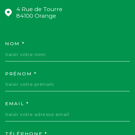
4 Rue de Tourre
84100
Orange
NOM *
TRAD_MELTEM_VOSCOORD
PRÉNOM *
EMAIL *
TÉLÉPHONE *