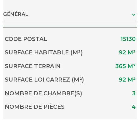
GÉNÉRAL
Caractérisque
Valeurs
CODE POSTAL
15130
SURFACE HABITABLE (M²)
92 M²
SURFACE TERRAIN
365 M²
SURFACE LOI CARREZ (M²)
92 M²
NOMBRE DE CHAMBRE(S)
3
NOMBRE DE PIÈCES
4