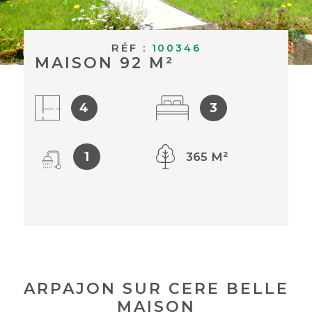
BUDGET
ACHETER À
Surface
RÉF :
100346
L'INTERNAT
SURFACE
MAISON 92 M²
Pièces
ACTUALITÉS
PIÈCES
4
3
BLOG
RÉFÉRENCE
1
365 M²
CRITÈRES
SUPPLÉMENTAIRES
Piscine
Parking
Terrasse
RECHERCHER
ARPAJON SUR CERE BELLE
MAISON